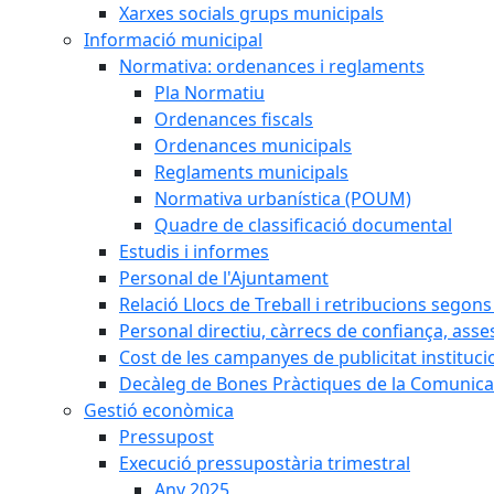
Xarxes socials grups municipals
Informació municipal
Normativa: ordenances i reglaments
Pla Normatiu
Ordenances fiscals
Ordenances municipals
Reglaments municipals
Normativa urbanística (POUM)
Quadre de classificació documental
Estudis i informes
Personal de l'Ajuntament
Relació Llocs de Treball i retribucions segon
Personal directiu, càrrecs de confiança, asse
Cost de les campanyes de publicitat instituci
Decàleg de Bones Pràctiques de la Comunicac
Gestió econòmica
Pressupost
Execució pressupostària trimestral
Any 2025