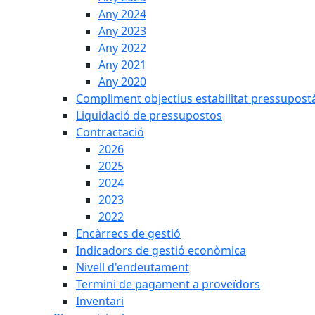
Any 2024
Any 2023
Any 2022
Any 2021
Any 2020
Compliment objectius estabilitat pressupost
Liquidació de pressupostos
Contractació
2026
2025
2024
2023
2022
Encàrrecs de gestió
Indicadors de gestió econòmica
Nivell d'endeutament
Termini de pagament a proveïdors
Inventari