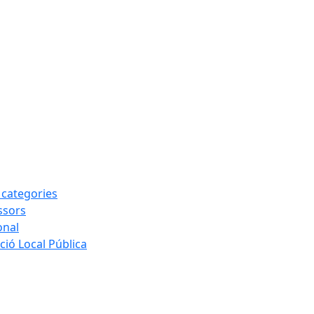
s categories
ssors
onal
ió Local Pública