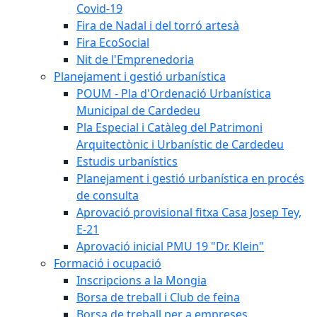
Covid-19
Fira de Nadal i del torró artesà
Fira EcoSocial
Nit de l'Emprenedoria
Planejament i gestió urbanística
POUM - Pla d'Ordenació Urbanística
Municipal de Cardedeu
Pla Especial i Catàleg del Patrimoni
Arquitectònic i Urbanístic de Cardedeu
Estudis urbanístics
Planejament i gestió urbanística en procés
de consulta
Aprovació provisional fitxa Casa Josep Tey,
E-21
Aprovació inicial PMU 19 "Dr. Klein"
Formació i ocupació
Inscripcions a la Mongia
Borsa de treball i Club de feina
Borsa de treball per a empreses