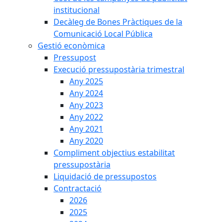
institucional
Decàleg de Bones Pràctiques de la
Comunicació Local Pública
Gestió econòmica
Pressupost
Execució pressupostària trimestral
Any 2025
Any 2024
Any 2023
Any 2022
Any 2021
Any 2020
Compliment objectius estabilitat
pressupostària
Liquidació de pressupostos
Contractació
2026
2025