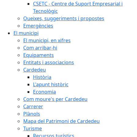
CSETC - Centre de Suport Empresarial i
Tecnològic
Queixes, suggeriments i propostes
Emergències
El municipi
El municipi, en xifres
Com arribar-hi
Equipaments
Entitats i associacions
Cardedeu
Història
L'apunt històric
Economia
Com moure's per Cardedeu
Carrerer
Plànols
Mapa del Patrimoni de Cardedeu
Turisme
Recursos turístics