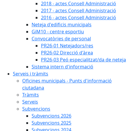
2018 - actes Consell Administració
2017 - actes Consell Administració
2016 - actes Consell Administració
Neteja d'edificis municipals
GiM10 - centre esportiu
Convocatòries de personal
PR26-01 Netejadors/res
PR26-02 Direcció d'àrea
PR26-03 Peó especialitzat/da de neteja
Sistema intern d'informació
Serveis i tràmits
Oficines municipals - Punts d'informació
ciutadana
Tràmits
Serveis
Subvencions
Subvencions 2026
Subvencions 2025
Subvencions 2024