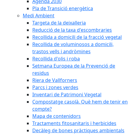
Agenda 2030
Pla de Transició energètica
Medi Ambient
Targeta de la deixalleria
Reducció de la taxa d'escombraries
Recollida a domicili de la fracció vegetal
Recollida de voluminosos a domicili,
trastos vells i andròmines
Recollida d'olis i roba
Setmana Europea de la Prevenció de
residus
Riera de Vallforners
Parcs i zones verdes
Inventari de Patrimoni Vegetal
Compostatge casolà. Què hem de tenir en
compte?
Mapa de contenidors
Tractaments fitosanitaris i herbicides
Decàleg de bones pràctiques ambientals