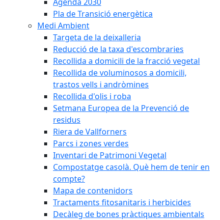
Agenda 2030
Pla de Transició energètica
Medi Ambient
Targeta de la deixalleria
Reducció de la taxa d'escombraries
Recollida a domicili de la fracció vegetal
Recollida de voluminosos a domicili,
trastos vells i andròmines
Recollida d'olis i roba
Setmana Europea de la Prevenció de
residus
Riera de Vallforners
Parcs i zones verdes
Inventari de Patrimoni Vegetal
Compostatge casolà. Què hem de tenir en
compte?
Mapa de contenidors
Tractaments fitosanitaris i herbicides
Decàleg de bones pràctiques ambientals