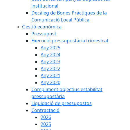
institucional
Decàleg de Bones Pràctiques de la
Comunicació Local Pública
Gestió econòmica
Pressupost
Execució pressupostària trimestral
Any 2025
Any 2024
Any 2023
Any 2022
Any 2021
Any 2020
Compliment objectius estabilitat
pressupostària
Liquidació de pressupostos
Contractació
2026
2025