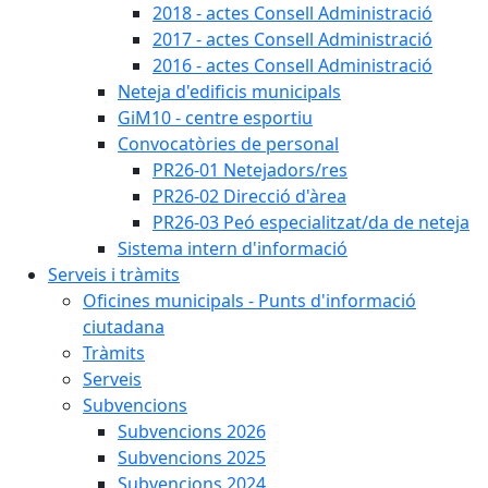
2018 - actes Consell Administració
2017 - actes Consell Administració
2016 - actes Consell Administració
Neteja d'edificis municipals
GiM10 - centre esportiu
Convocatòries de personal
PR26-01 Netejadors/res
PR26-02 Direcció d'àrea
PR26-03 Peó especialitzat/da de neteja
Sistema intern d'informació
Serveis i tràmits
Oficines municipals - Punts d'informació
ciutadana
Tràmits
Serveis
Subvencions
Subvencions 2026
Subvencions 2025
Subvencions 2024