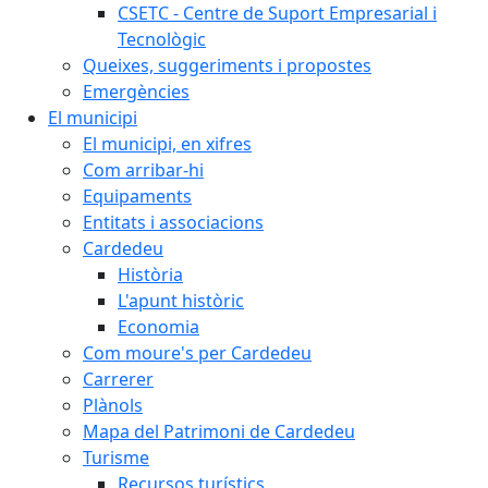
CSETC - Centre de Suport Empresarial i
Tecnològic
Queixes, suggeriments i propostes
Emergències
El municipi
El municipi, en xifres
Com arribar-hi
Equipaments
Entitats i associacions
Cardedeu
Història
L'apunt històric
Economia
Com moure's per Cardedeu
Carrerer
Plànols
Mapa del Patrimoni de Cardedeu
Turisme
Recursos turístics