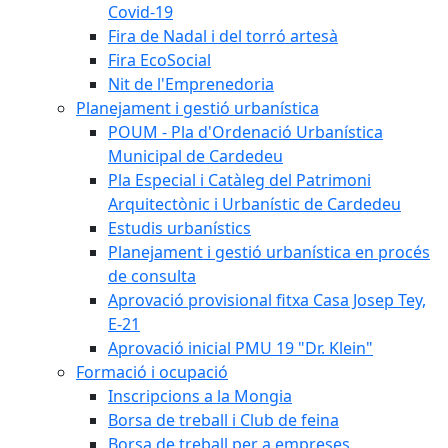
Covid-19
Fira de Nadal i del torró artesà
Fira EcoSocial
Nit de l'Emprenedoria
Planejament i gestió urbanística
POUM - Pla d'Ordenació Urbanística
Municipal de Cardedeu
Pla Especial i Catàleg del Patrimoni
Arquitectònic i Urbanístic de Cardedeu
Estudis urbanístics
Planejament i gestió urbanística en procés
de consulta
Aprovació provisional fitxa Casa Josep Tey,
E-21
Aprovació inicial PMU 19 "Dr. Klein"
Formació i ocupació
Inscripcions a la Mongia
Borsa de treball i Club de feina
Borsa de treball per a empreses