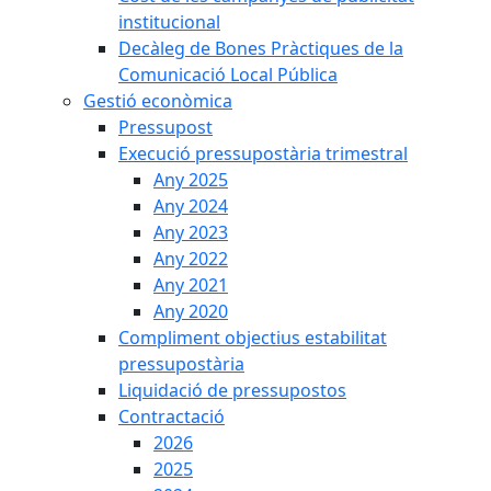
institucional
Decàleg de Bones Pràctiques de la
Comunicació Local Pública
Gestió econòmica
Pressupost
Execució pressupostària trimestral
Any 2025
Any 2024
Any 2023
Any 2022
Any 2021
Any 2020
Compliment objectius estabilitat
pressupostària
Liquidació de pressupostos
Contractació
2026
2025