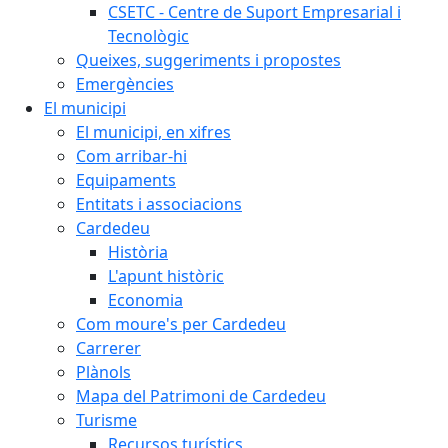
CSETC - Centre de Suport Empresarial i
Tecnològic
Queixes, suggeriments i propostes
Emergències
El municipi
El municipi, en xifres
Com arribar-hi
Equipaments
Entitats i associacions
Cardedeu
Història
L'apunt històric
Economia
Com moure's per Cardedeu
Carrerer
Plànols
Mapa del Patrimoni de Cardedeu
Turisme
Recursos turístics