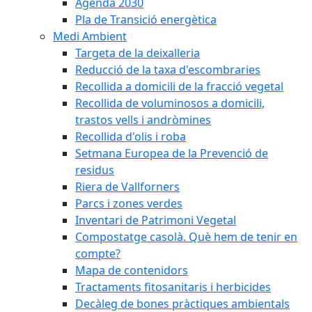
Agenda 2030
Pla de Transició energètica
Medi Ambient
Targeta de la deixalleria
Reducció de la taxa d'escombraries
Recollida a domicili de la fracció vegetal
Recollida de voluminosos a domicili,
trastos vells i andròmines
Recollida d'olis i roba
Setmana Europea de la Prevenció de
residus
Riera de Vallforners
Parcs i zones verdes
Inventari de Patrimoni Vegetal
Compostatge casolà. Què hem de tenir en
compte?
Mapa de contenidors
Tractaments fitosanitaris i herbicides
Decàleg de bones pràctiques ambientals