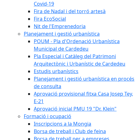
Covid-19
Fira de Nadal i del torró artesà
Fira EcoSocial
Nit de l'Emprenedoria
Planejament i gestió urbanística
POUM - Pla d'Ordenació Urbanística
Municipal de Cardedeu
Pla Especial i Catàleg del Patrimoni
Arquitectònic i Urbanístic de Cardedeu
Estudis urbanístics
Planejament i gestió urbanística en procés
de consulta
Aprovació provisional fitxa Casa Josep Tey,
E-21
Aprovació inicial PMU 19 "Dr. Klein"
Formació i ocupació
Inscripcions a la Mongia
Borsa de treball i Club de feina
Borsa de treball per a empreses