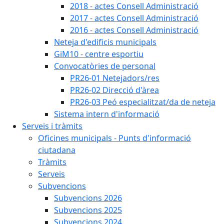
2018 - actes Consell Administració
2017 - actes Consell Administració
2016 - actes Consell Administració
Neteja d'edificis municipals
GiM10 - centre esportiu
Convocatòries de personal
PR26-01 Netejadors/res
PR26-02 Direcció d'àrea
PR26-03 Peó especialitzat/da de neteja
Sistema intern d'informació
Serveis i tràmits
Oficines municipals - Punts d'informació
ciutadana
Tràmits
Serveis
Subvencions
Subvencions 2026
Subvencions 2025
Subvencions 2024