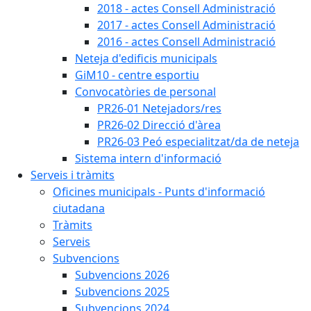
2018 - actes Consell Administració
2017 - actes Consell Administració
2016 - actes Consell Administració
Neteja d'edificis municipals
GiM10 - centre esportiu
Convocatòries de personal
PR26-01 Netejadors/res
PR26-02 Direcció d'àrea
PR26-03 Peó especialitzat/da de neteja
Sistema intern d'informació
Serveis i tràmits
Oficines municipals - Punts d'informació
ciutadana
Tràmits
Serveis
Subvencions
Subvencions 2026
Subvencions 2025
Subvencions 2024