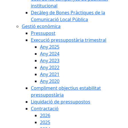
institucional
Decàleg de Bones Pràctiques de la
Comunicació Local Pública
Gestió econòmica
Pressupost
Execució pressupostària trimestral
Any 2025
Any 2024
Any 2023
Any 2022
Any 2021
Any 2020
Compliment objectius estabilitat
pressupostària
Liquidació de pressupostos
Contractació
2026
2025