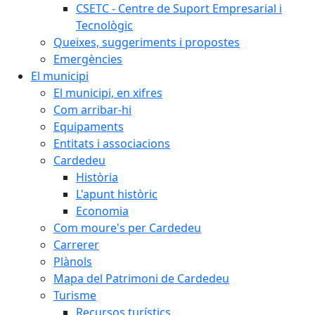
CSETC - Centre de Suport Empresarial i
Tecnològic
Queixes, suggeriments i propostes
Emergències
El municipi
El municipi, en xifres
Com arribar-hi
Equipaments
Entitats i associacions
Cardedeu
Història
L'apunt històric
Economia
Com moure's per Cardedeu
Carrerer
Plànols
Mapa del Patrimoni de Cardedeu
Turisme
Recursos turístics