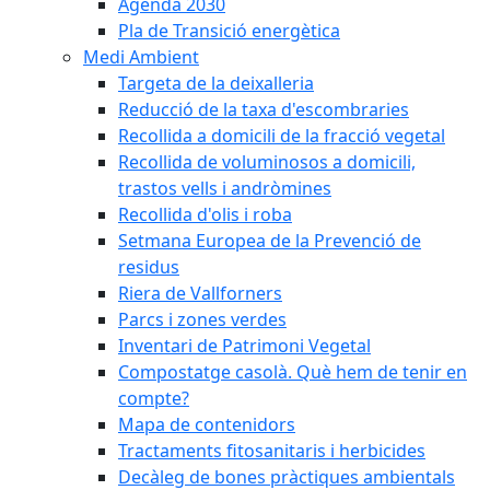
Agenda 2030
Pla de Transició energètica
Medi Ambient
Targeta de la deixalleria
Reducció de la taxa d'escombraries
Recollida a domicili de la fracció vegetal
Recollida de voluminosos a domicili,
trastos vells i andròmines
Recollida d'olis i roba
Setmana Europea de la Prevenció de
residus
Riera de Vallforners
Parcs i zones verdes
Inventari de Patrimoni Vegetal
Compostatge casolà. Què hem de tenir en
compte?
Mapa de contenidors
Tractaments fitosanitaris i herbicides
Decàleg de bones pràctiques ambientals