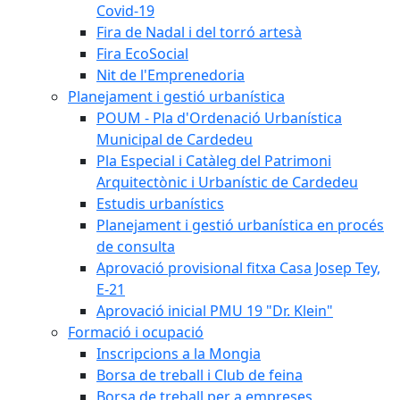
Covid-19
Fira de Nadal i del torró artesà
Fira EcoSocial
Nit de l'Emprenedoria
Planejament i gestió urbanística
POUM - Pla d'Ordenació Urbanística
Municipal de Cardedeu
Pla Especial i Catàleg del Patrimoni
Arquitectònic i Urbanístic de Cardedeu
Estudis urbanístics
Planejament i gestió urbanística en procés
de consulta
Aprovació provisional fitxa Casa Josep Tey,
E-21
Aprovació inicial PMU 19 "Dr. Klein"
Formació i ocupació
Inscripcions a la Mongia
Borsa de treball i Club de feina
Borsa de treball per a empreses