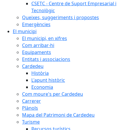
CSETC - Centre de Suport Empresarial i
Tecnològic
Queixes, suggeriments i propostes
Emergències
El municipi
El municipi, en xifres
Com arribar-hi
Equipaments
Entitats i associacions
Cardedeu
Història
L'apunt històric
Economia
Com moure's per Cardedeu
Carrerer
Plànols
Mapa del Patrimoni de Cardedeu
Turisme
Recursos turístics