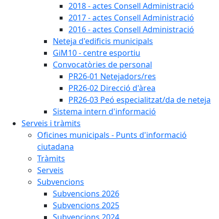
2018 - actes Consell Administració
2017 - actes Consell Administració
2016 - actes Consell Administració
Neteja d'edificis municipals
GiM10 - centre esportiu
Convocatòries de personal
PR26-01 Netejadors/res
PR26-02 Direcció d'àrea
PR26-03 Peó especialitzat/da de neteja
Sistema intern d'informació
Serveis i tràmits
Oficines municipals - Punts d'informació
ciutadana
Tràmits
Serveis
Subvencions
Subvencions 2026
Subvencions 2025
Subvencions 2024