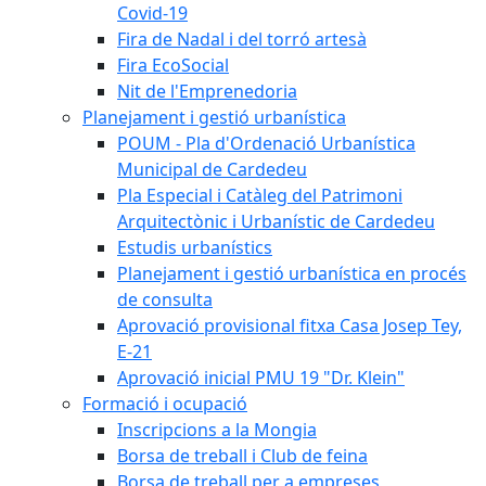
Covid-19
Fira de Nadal i del torró artesà
Fira EcoSocial
Nit de l'Emprenedoria
Planejament i gestió urbanística
POUM - Pla d'Ordenació Urbanística
Municipal de Cardedeu
Pla Especial i Catàleg del Patrimoni
Arquitectònic i Urbanístic de Cardedeu
Estudis urbanístics
Planejament i gestió urbanística en procés
de consulta
Aprovació provisional fitxa Casa Josep Tey,
E-21
Aprovació inicial PMU 19 "Dr. Klein"
Formació i ocupació
Inscripcions a la Mongia
Borsa de treball i Club de feina
Borsa de treball per a empreses