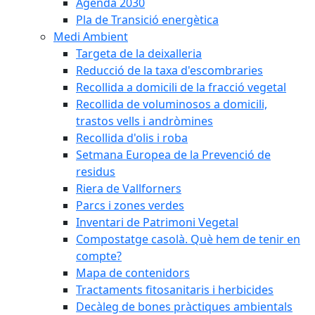
Agenda 2030
Pla de Transició energètica
Medi Ambient
Targeta de la deixalleria
Reducció de la taxa d'escombraries
Recollida a domicili de la fracció vegetal
Recollida de voluminosos a domicili,
trastos vells i andròmines
Recollida d'olis i roba
Setmana Europea de la Prevenció de
residus
Riera de Vallforners
Parcs i zones verdes
Inventari de Patrimoni Vegetal
Compostatge casolà. Què hem de tenir en
compte?
Mapa de contenidors
Tractaments fitosanitaris i herbicides
Decàleg de bones pràctiques ambientals