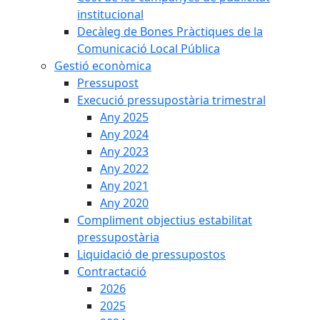
institucional
Decàleg de Bones Pràctiques de la
Comunicació Local Pública
Gestió econòmica
Pressupost
Execució pressupostària trimestral
Any 2025
Any 2024
Any 2023
Any 2022
Any 2021
Any 2020
Compliment objectius estabilitat
pressupostària
Liquidació de pressupostos
Contractació
2026
2025