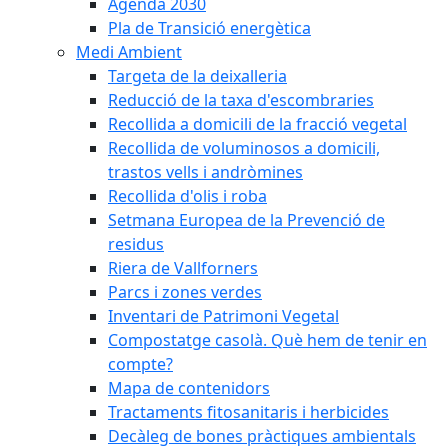
Agenda 2030
Pla de Transició energètica
Medi Ambient
Targeta de la deixalleria
Reducció de la taxa d'escombraries
Recollida a domicili de la fracció vegetal
Recollida de voluminosos a domicili,
trastos vells i andròmines
Recollida d'olis i roba
Setmana Europea de la Prevenció de
residus
Riera de Vallforners
Parcs i zones verdes
Inventari de Patrimoni Vegetal
Compostatge casolà. Què hem de tenir en
compte?
Mapa de contenidors
Tractaments fitosanitaris i herbicides
Decàleg de bones pràctiques ambientals