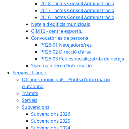
2018 - actes Consell Administració
2017 - actes Consell Administració
2016 - actes Consell Administració
Neteja d'edificis municipals
GiM10 - centre esportiu
Convocatòries de personal
PR26-01 Netejadors/res
PR26-02 Direcció d'àrea
PR26-03 Peó especialitzat/da de neteja
Sistema intern d'informació
Serveis i tràmits
Oficines municipals - Punts d'informació
ciutadana
Tràmits
Serveis
Subvencions
Subvencions 2026
Subvencions 2025
Subvencions 2024