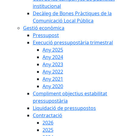
institucional
Decàleg de Bones Pràctiques de la
Comunicació Local Pública
Gestió econòmica
Pressupost
Execució pressupostària trimestral
Any 2025
Any 2024
Any 2023
Any 2022
Any 2021
Any 2020
Compliment objectius estabilitat
pressupostària
Liquidació de pressupostos
Contractació
2026
2025