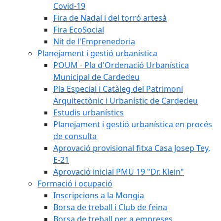
Covid-19
Fira de Nadal i del torró artesà
Fira EcoSocial
Nit de l'Emprenedoria
Planejament i gestió urbanística
POUM - Pla d'Ordenació Urbanística
Municipal de Cardedeu
Pla Especial i Catàleg del Patrimoni
Arquitectònic i Urbanístic de Cardedeu
Estudis urbanístics
Planejament i gestió urbanística en procés
de consulta
Aprovació provisional fitxa Casa Josep Tey,
E-21
Aprovació inicial PMU 19 "Dr. Klein"
Formació i ocupació
Inscripcions a la Mongia
Borsa de treball i Club de feina
Borsa de treball per a empreses