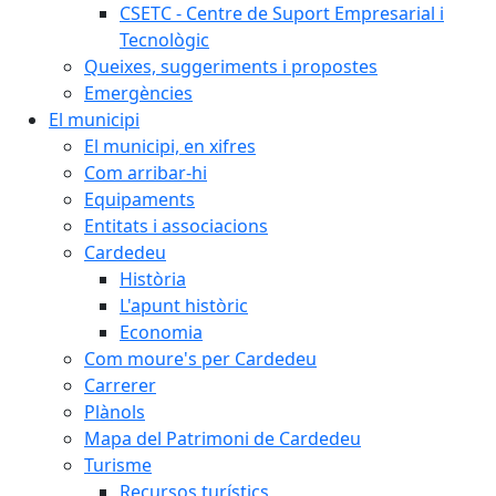
CSETC - Centre de Suport Empresarial i
Tecnològic
Queixes, suggeriments i propostes
Emergències
El municipi
El municipi, en xifres
Com arribar-hi
Equipaments
Entitats i associacions
Cardedeu
Història
L'apunt històric
Economia
Com moure's per Cardedeu
Carrerer
Plànols
Mapa del Patrimoni de Cardedeu
Turisme
Recursos turístics