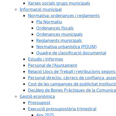
Xarxes socials grups municipals
Informació municipal
Normativa: ordenances i reglaments
Pla Normatiu
Ordenances fiscals
Ordenances municipals
Reglaments municipals
Normativa urbanística (POUM)
Quadre de classificació documental
Estudis i informes
Personal de l'Ajuntament
Relació Llocs de Treball i retribucions segon
Personal directiu, càrrecs de confiança, asse
Cost de les campanyes de publicitat instituci
Decàleg de Bones Pràctiques de la Comunicac
Gestió econòmica
Pressupost
Execució pressupostària trimestral
Any 2025