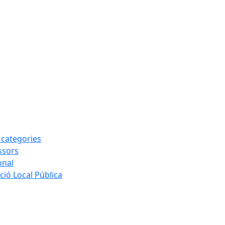
s categories
ssors
onal
ió Local Pública