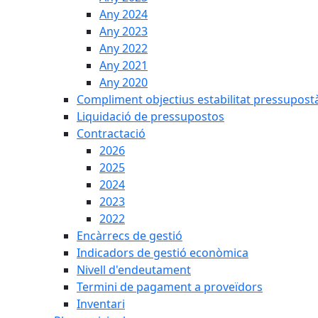
Any 2024
Any 2023
Any 2022
Any 2021
Any 2020
Compliment objectius estabilitat pressupost
Liquidació de pressupostos
Contractació
2026
2025
2024
2023
2022
Encàrrecs de gestió
Indicadors de gestió econòmica
Nivell d'endeutament
Termini de pagament a proveïdors
Inventari