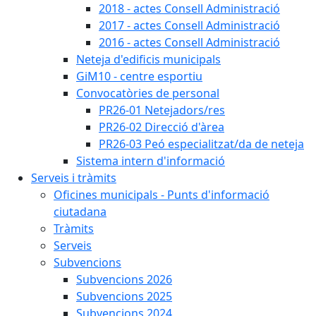
2018 - actes Consell Administració
2017 - actes Consell Administració
2016 - actes Consell Administració
Neteja d'edificis municipals
GiM10 - centre esportiu
Convocatòries de personal
PR26-01 Netejadors/res
PR26-02 Direcció d'àrea
PR26-03 Peó especialitzat/da de neteja
Sistema intern d'informació
Serveis i tràmits
Oficines municipals - Punts d'informació
ciutadana
Tràmits
Serveis
Subvencions
Subvencions 2026
Subvencions 2025
Subvencions 2024