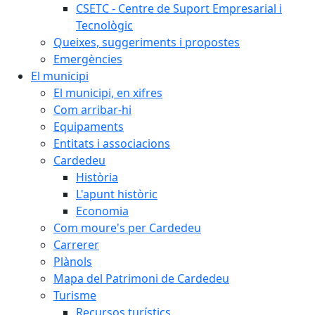
CSETC - Centre de Suport Empresarial i
Tecnològic
Queixes, suggeriments i propostes
Emergències
El municipi
El municipi, en xifres
Com arribar-hi
Equipaments
Entitats i associacions
Cardedeu
Història
L'apunt històric
Economia
Com moure's per Cardedeu
Carrerer
Plànols
Mapa del Patrimoni de Cardedeu
Turisme
Recursos turístics