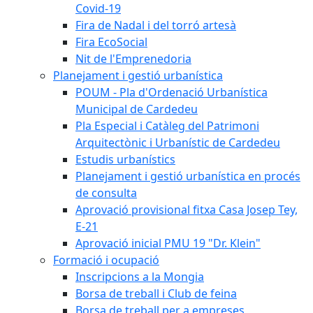
Covid-19
Fira de Nadal i del torró artesà
Fira EcoSocial
Nit de l'Emprenedoria
Planejament i gestió urbanística
POUM - Pla d'Ordenació Urbanística
Municipal de Cardedeu
Pla Especial i Catàleg del Patrimoni
Arquitectònic i Urbanístic de Cardedeu
Estudis urbanístics
Planejament i gestió urbanística en procés
de consulta
Aprovació provisional fitxa Casa Josep Tey,
E-21
Aprovació inicial PMU 19 "Dr. Klein"
Formació i ocupació
Inscripcions a la Mongia
Borsa de treball i Club de feina
Borsa de treball per a empreses