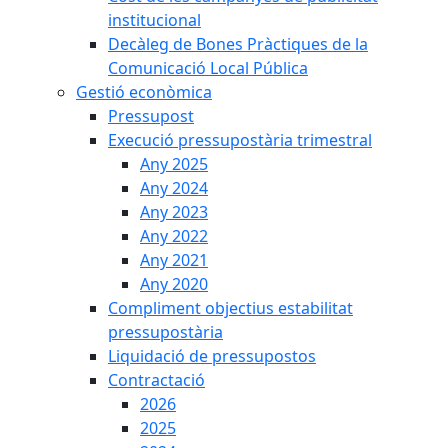
institucional
Decàleg de Bones Pràctiques de la
Comunicació Local Pública
Gestió econòmica
Pressupost
Execució pressupostària trimestral
Any 2025
Any 2024
Any 2023
Any 2022
Any 2021
Any 2020
Compliment objectius estabilitat
pressupostària
Liquidació de pressupostos
Contractació
2026
2025