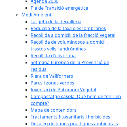
Agenda 2030
Pla de Transició energètica
Medi Ambient
Targeta de la deixalleria
Reducció de la taxa d'escombraries
Recollida a domicili de la fracció vegetal
Recollida de voluminosos a domicili,
trastos vells i andròmines
Recollida d'olis i roba
Setmana Europea de la Prevenció de
residus
Riera de Vallforners
Parcs i zones verdes
Inventari de Patrimoni Vegetal
Compostatge casolà. Què hem de tenir en
compte?
Mapa de contenidors
Tractaments fitosanitaris i herbicides
Decàleg de bones pràctiques ambientals