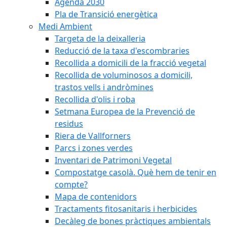
Agenda 2030
Pla de Transició energètica
Medi Ambient
Targeta de la deixalleria
Reducció de la taxa d'escombraries
Recollida a domicili de la fracció vegetal
Recollida de voluminosos a domicili,
trastos vells i andròmines
Recollida d'olis i roba
Setmana Europea de la Prevenció de
residus
Riera de Vallforners
Parcs i zones verdes
Inventari de Patrimoni Vegetal
Compostatge casolà. Què hem de tenir en
compte?
Mapa de contenidors
Tractaments fitosanitaris i herbicides
Decàleg de bones pràctiques ambientals