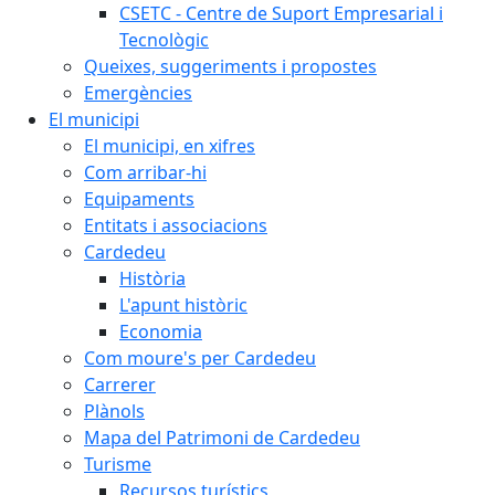
CSETC - Centre de Suport Empresarial i
Tecnològic
Queixes, suggeriments i propostes
Emergències
El municipi
El municipi, en xifres
Com arribar-hi
Equipaments
Entitats i associacions
Cardedeu
Història
L'apunt històric
Economia
Com moure's per Cardedeu
Carrerer
Plànols
Mapa del Patrimoni de Cardedeu
Turisme
Recursos turístics