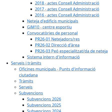
2018 - actes Consell Administració
2017 - actes Consell Administració
2016 - actes Consell Administració
Neteja d'edificis municipals
GiM10 - centre esportiu
Convocatòries de personal
PR26-01 Netejadors/res
PR26-02 Direcció d'àrea
PR26-03 Peó especialitzat/da de neteja
Sistema intern d'informació
Serveis i tràmits
Oficines municipals - Punts d'informació
ciutadana
Tràmits
Serveis
Subvencions
Subvencions 2026
Subvencions 2025
Subvencions 2024