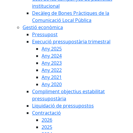
institucional
Decàleg de Bones Pràctiques de la
Comunicació Local Pública
Gestió econòmica
Pressupost
Execució pressupostària trimestral
Any 2025
Any 2024
Any 2023
Any 2022
Any 2021
Any 2020
Compliment objectius estabilitat
pressupostària
Liquidació de pressupostos
Contractació
2026
2025