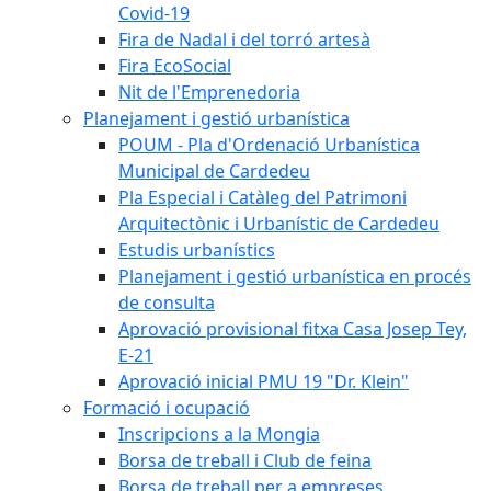
Covid-19
Fira de Nadal i del torró artesà
Fira EcoSocial
Nit de l'Emprenedoria
Planejament i gestió urbanística
POUM - Pla d'Ordenació Urbanística
Municipal de Cardedeu
Pla Especial i Catàleg del Patrimoni
Arquitectònic i Urbanístic de Cardedeu
Estudis urbanístics
Planejament i gestió urbanística en procés
de consulta
Aprovació provisional fitxa Casa Josep Tey,
E-21
Aprovació inicial PMU 19 "Dr. Klein"
Formació i ocupació
Inscripcions a la Mongia
Borsa de treball i Club de feina
Borsa de treball per a empreses