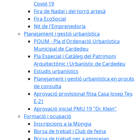
Covid-19
Fira de Nadal i del torró artesà
Fira EcoSocial
Nit de l'Emprenedoria
Planejament i gestió urbanística
POUM - Pla d'Ordenació Urbanística
Municipal de Cardedeu
Pla Especial i Catàleg del Patrimoni
Arquitectònic i Urbanístic de Cardedeu
Estudis urbanístics
Planejament i gestió urbanística en procés
de consulta
Aprovació provisional fitxa Casa Josep Tey,
E-21
Aprovació inicial PMU 19 "Dr. Klein"
Formació i ocupació
Inscripcions a la Mongia
Borsa de treball i Club de feina
Borsa de treball per a empreses