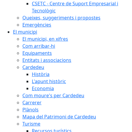
CSETC - Centre de Suport Empresarial i
Tecnològic
Queixes, suggeriments i propostes
Emergències
El municipi
El municipi, en xifres
Com arribar-hi
Equipaments
Entitats i associacions
Cardedeu
Història
L'apunt històric
Economia
Com moure's per Cardedeu
Carrerer
Plànols
Mapa del Patrimoni de Cardedeu
Turisme
Recursos turístics