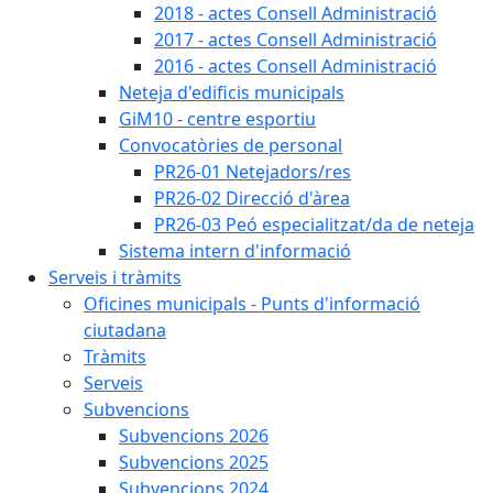
2018 - actes Consell Administració
2017 - actes Consell Administració
2016 - actes Consell Administració
Neteja d'edificis municipals
GiM10 - centre esportiu
Convocatòries de personal
PR26-01 Netejadors/res
PR26-02 Direcció d'àrea
PR26-03 Peó especialitzat/da de neteja
Sistema intern d'informació
Serveis i tràmits
Oficines municipals - Punts d'informació
ciutadana
Tràmits
Serveis
Subvencions
Subvencions 2026
Subvencions 2025
Subvencions 2024