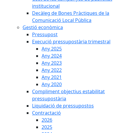
institucional
Decàleg de Bones Pràctiques de la
Comunicació Local Pública
Gestió econòmica
Pressupost
Execució pressupostària trimestral
Any 2025
Any 2024
Any 2023
Any 2022
Any 2021
Any 2020
Compliment objectius estabilitat
pressupostària
Liquidació de pressupostos
Contractació
2026
2025