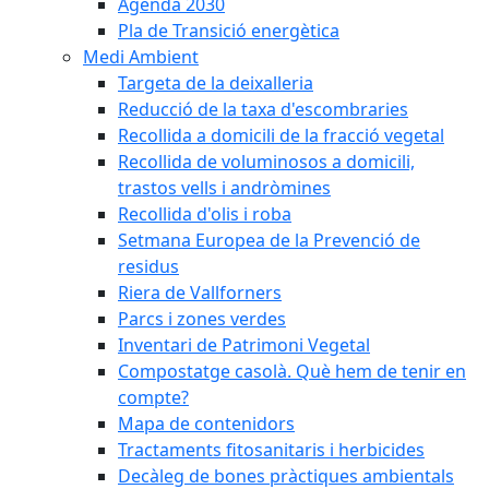
Agenda 2030
Pla de Transició energètica
Medi Ambient
Targeta de la deixalleria
Reducció de la taxa d'escombraries
Recollida a domicili de la fracció vegetal
Recollida de voluminosos a domicili,
trastos vells i andròmines
Recollida d'olis i roba
Setmana Europea de la Prevenció de
residus
Riera de Vallforners
Parcs i zones verdes
Inventari de Patrimoni Vegetal
Compostatge casolà. Què hem de tenir en
compte?
Mapa de contenidors
Tractaments fitosanitaris i herbicides
Decàleg de bones pràctiques ambientals