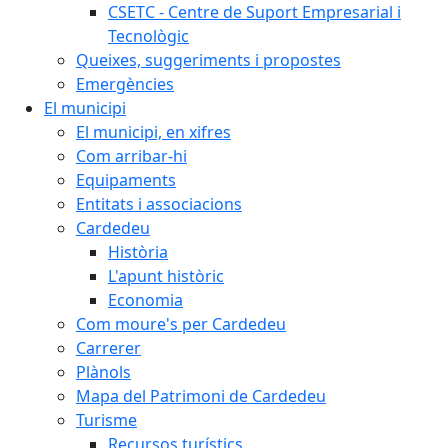
CSETC - Centre de Suport Empresarial i
Tecnològic
Queixes, suggeriments i propostes
Emergències
El municipi
El municipi, en xifres
Com arribar-hi
Equipaments
Entitats i associacions
Cardedeu
Història
L'apunt històric
Economia
Com moure's per Cardedeu
Carrerer
Plànols
Mapa del Patrimoni de Cardedeu
Turisme
Recursos turístics