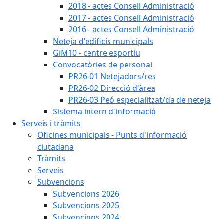
2018 - actes Consell Administració
2017 - actes Consell Administració
2016 - actes Consell Administració
Neteja d'edificis municipals
GiM10 - centre esportiu
Convocatòries de personal
PR26-01 Netejadors/res
PR26-02 Direcció d'àrea
PR26-03 Peó especialitzat/da de neteja
Sistema intern d'informació
Serveis i tràmits
Oficines municipals - Punts d'informació
ciutadana
Tràmits
Serveis
Subvencions
Subvencions 2026
Subvencions 2025
Subvencions 2024