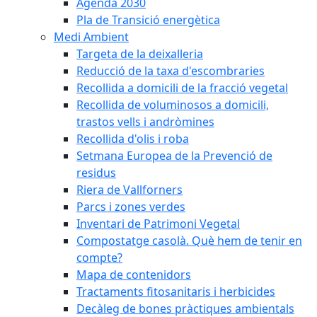
Agenda 2030
Pla de Transició energètica
Medi Ambient
Targeta de la deixalleria
Reducció de la taxa d'escombraries
Recollida a domicili de la fracció vegetal
Recollida de voluminosos a domicili,
trastos vells i andròmines
Recollida d'olis i roba
Setmana Europea de la Prevenció de
residus
Riera de Vallforners
Parcs i zones verdes
Inventari de Patrimoni Vegetal
Compostatge casolà. Què hem de tenir en
compte?
Mapa de contenidors
Tractaments fitosanitaris i herbicides
Decàleg de bones pràctiques ambientals