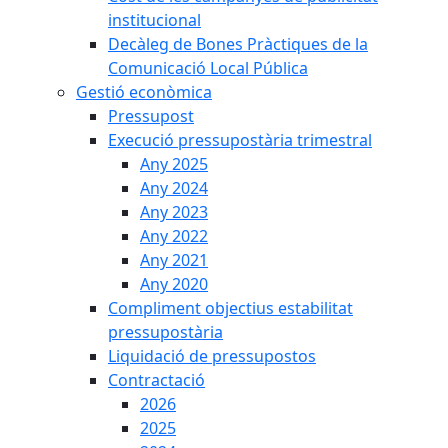
institucional
Decàleg de Bones Pràctiques de la
Comunicació Local Pública
Gestió econòmica
Pressupost
Execució pressupostària trimestral
Any 2025
Any 2024
Any 2023
Any 2022
Any 2021
Any 2020
Compliment objectius estabilitat
pressupostària
Liquidació de pressupostos
Contractació
2026
2025