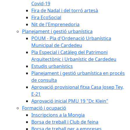
Covid-19
Fira de Nadal i del torró artesà
Fira EcoSocial
Nit de l'Emprenedoria
Planejament i gestió urbanística
POUM - Pla d'Ordenació Urbanística
Municipal de Cardedeu
Pla Especial i Catàleg del Patrimoni
Arquitectònic i Urbanístic de Cardedeu
Estudis urbanístics
Planejament i gestió urbanística en procés
de consulta
Aprovació provisional fitxa Casa Josep Tey,
E-21
Aprovació inicial PMU 19 "Dr. Klein"
Formació i ocupació
Inscripcions a la Mongia
Borsa de treball i Club de feina
Borsa de treball per a empreses