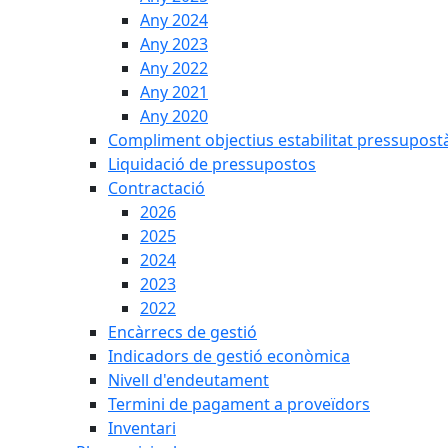
Any 2024
Any 2023
Any 2022
Any 2021
Any 2020
Compliment objectius estabilitat pressupost
Liquidació de pressupostos
Contractació
2026
2025
2024
2023
2022
Encàrrecs de gestió
Indicadors de gestió econòmica
Nivell d'endeutament
Termini de pagament a proveïdors
Inventari