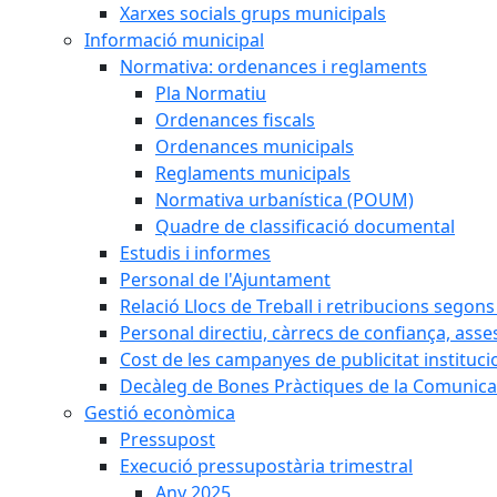
Xarxes socials grups municipals
Informació municipal
Normativa: ordenances i reglaments
Pla Normatiu
Ordenances fiscals
Ordenances municipals
Reglaments municipals
Normativa urbanística (POUM)
Quadre de classificació documental
Estudis i informes
Personal de l'Ajuntament
Relació Llocs de Treball i retribucions segon
Personal directiu, càrrecs de confiança, asse
Cost de les campanyes de publicitat instituci
Decàleg de Bones Pràctiques de la Comunicac
Gestió econòmica
Pressupost
Execució pressupostària trimestral
Any 2025