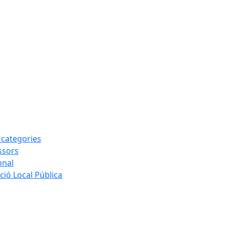
s categories
ssors
onal
ió Local Pública