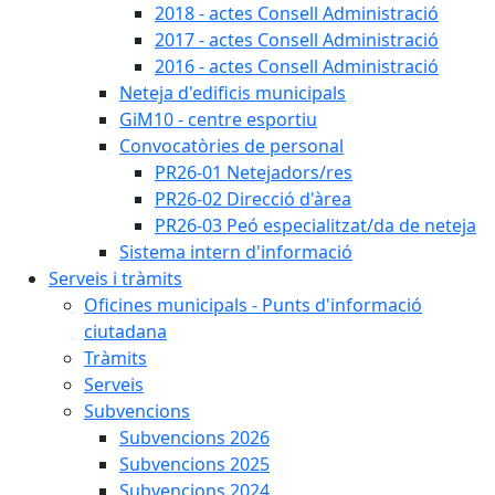
2018 - actes Consell Administració
2017 - actes Consell Administració
2016 - actes Consell Administració
Neteja d'edificis municipals
GiM10 - centre esportiu
Convocatòries de personal
PR26-01 Netejadors/res
PR26-02 Direcció d'àrea
PR26-03 Peó especialitzat/da de neteja
Sistema intern d'informació
Serveis i tràmits
Oficines municipals - Punts d'informació
ciutadana
Tràmits
Serveis
Subvencions
Subvencions 2026
Subvencions 2025
Subvencions 2024