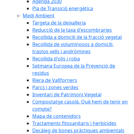
Agenda 2030
Pla de Transició energètica
Medi Ambient
Targeta de la deixalleria
Reducció de la taxa d'escombraries
Recollida a domicili de la fracció vegetal
Recollida de voluminosos a domicili,
trastos vells i andròmines
Recollida d'olis i roba
Setmana Europea de la Prevenció de
residus
Riera de Vallforners
Parcs i zones verdes
Inventari de Patrimoni Vegetal
Compostatge casolà. Què hem de tenir en
compte?
Mapa de contenidors
Tractaments fitosanitaris i herbicides
Decàleg de bones pràctiques ambientals