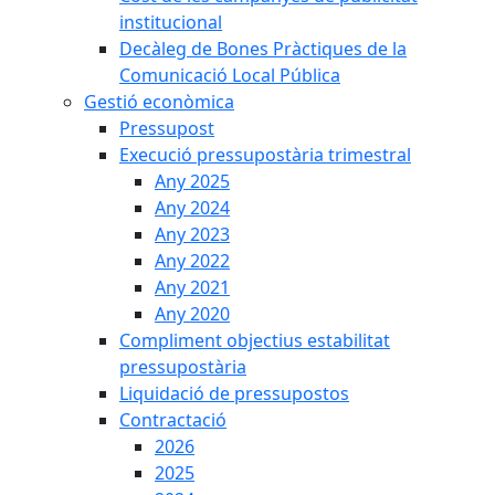
institucional
Decàleg de Bones Pràctiques de la
Comunicació Local Pública
Gestió econòmica
Pressupost
Execució pressupostària trimestral
Any 2025
Any 2024
Any 2023
Any 2022
Any 2021
Any 2020
Compliment objectius estabilitat
pressupostària
Liquidació de pressupostos
Contractació
2026
2025