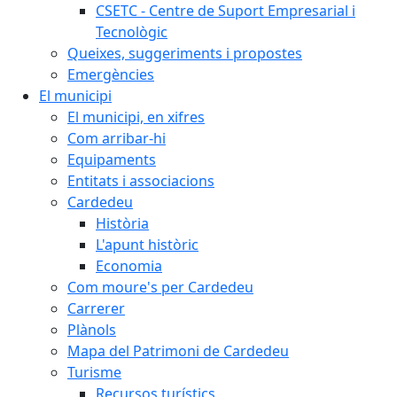
CSETC - Centre de Suport Empresarial i
Tecnològic
Queixes, suggeriments i propostes
Emergències
El municipi
El municipi, en xifres
Com arribar-hi
Equipaments
Entitats i associacions
Cardedeu
Història
L'apunt històric
Economia
Com moure's per Cardedeu
Carrerer
Plànols
Mapa del Patrimoni de Cardedeu
Turisme
Recursos turístics