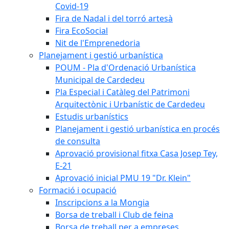
Covid-19
Fira de Nadal i del torró artesà
Fira EcoSocial
Nit de l'Emprenedoria
Planejament i gestió urbanística
POUM - Pla d'Ordenació Urbanística
Municipal de Cardedeu
Pla Especial i Catàleg del Patrimoni
Arquitectònic i Urbanístic de Cardedeu
Estudis urbanístics
Planejament i gestió urbanística en procés
de consulta
Aprovació provisional fitxa Casa Josep Tey,
E-21
Aprovació inicial PMU 19 "Dr. Klein"
Formació i ocupació
Inscripcions a la Mongia
Borsa de treball i Club de feina
Borsa de treball per a empreses