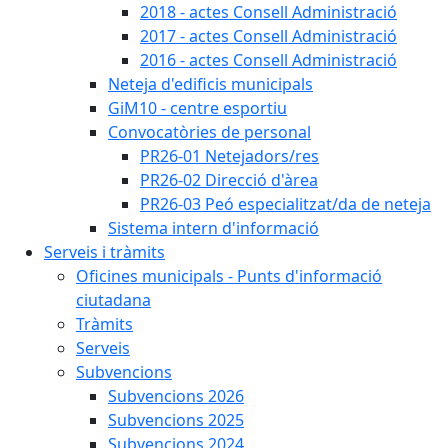
2018 - actes Consell Administració
2017 - actes Consell Administració
2016 - actes Consell Administració
Neteja d'edificis municipals
GiM10 - centre esportiu
Convocatòries de personal
PR26-01 Netejadors/res
PR26-02 Direcció d'àrea
PR26-03 Peó especialitzat/da de neteja
Sistema intern d'informació
Serveis i tràmits
Oficines municipals - Punts d'informació
ciutadana
Tràmits
Serveis
Subvencions
Subvencions 2026
Subvencions 2025
Subvencions 2024