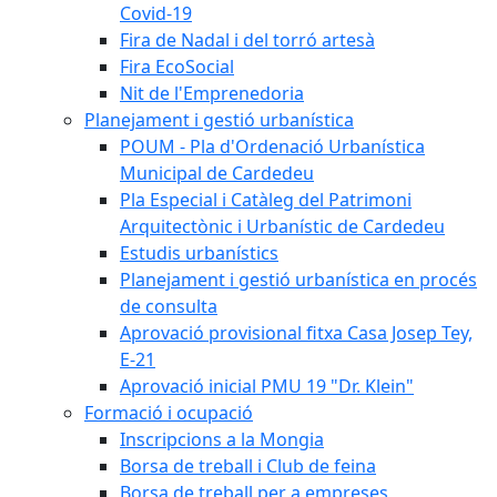
Covid-19
Fira de Nadal i del torró artesà
Fira EcoSocial
Nit de l'Emprenedoria
Planejament i gestió urbanística
POUM - Pla d'Ordenació Urbanística
Municipal de Cardedeu
Pla Especial i Catàleg del Patrimoni
Arquitectònic i Urbanístic de Cardedeu
Estudis urbanístics
Planejament i gestió urbanística en procés
de consulta
Aprovació provisional fitxa Casa Josep Tey,
E-21
Aprovació inicial PMU 19 "Dr. Klein"
Formació i ocupació
Inscripcions a la Mongia
Borsa de treball i Club de feina
Borsa de treball per a empreses