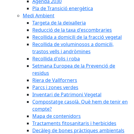
Agenda 2030
Pla de Transició energètica
Medi Ambient
Targeta de la deixalleria
Reducció de la taxa d'escombraries
Recollida a domicili de la fracció vegetal
Recollida de voluminosos a domicili,
trastos vells i andròmines
Recollida d'olis i roba
Setmana Europea de la Prevenció de
residus
Riera de Vallforners
Parcs i zones verdes
Inventari de Patrimoni Vegetal
Compostatge casolà. Què hem de tenir en
compte?
Mapa de contenidors
Tractaments fitosanitaris i herbicides
Decàleg de bones pràctiques ambientals