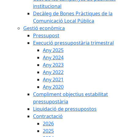
institucional
Decàleg de Bones Pràctiques de la
Comunicació Local Pública
Gestió econòmica
Pressupost
Execució pressupostària trimestral
Any 2025
Any 2024
Any 2023
Any 2022
Any 2021
Any 2020
Compliment objectius estabilitat
pressupostària
Liquidació de pressupostos
Contractació
2026
2025