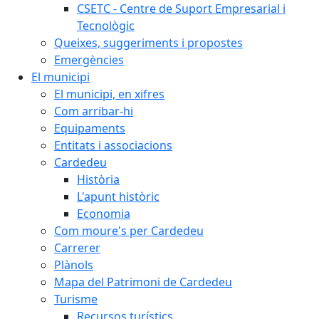
CSETC - Centre de Suport Empresarial i
Tecnològic
Queixes, suggeriments i propostes
Emergències
El municipi
El municipi, en xifres
Com arribar-hi
Equipaments
Entitats i associacions
Cardedeu
Història
L'apunt històric
Economia
Com moure's per Cardedeu
Carrerer
Plànols
Mapa del Patrimoni de Cardedeu
Turisme
Recursos turístics