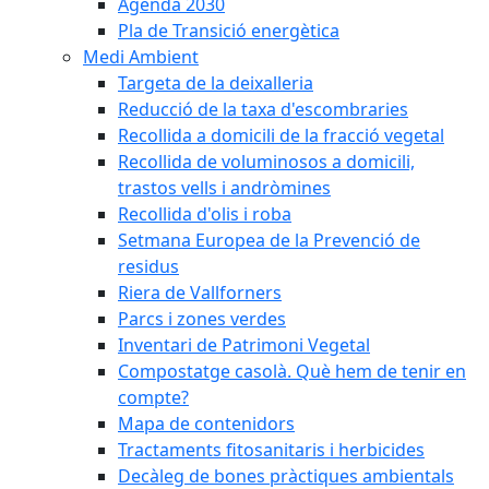
Agenda 2030
Pla de Transició energètica
Medi Ambient
Targeta de la deixalleria
Reducció de la taxa d'escombraries
Recollida a domicili de la fracció vegetal
Recollida de voluminosos a domicili,
trastos vells i andròmines
Recollida d'olis i roba
Setmana Europea de la Prevenció de
residus
Riera de Vallforners
Parcs i zones verdes
Inventari de Patrimoni Vegetal
Compostatge casolà. Què hem de tenir en
compte?
Mapa de contenidors
Tractaments fitosanitaris i herbicides
Decàleg de bones pràctiques ambientals