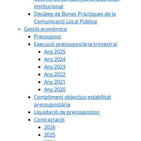
institucional
Decàleg de Bones Pràctiques de la
Comunicació Local Pública
Gestió econòmica
Pressupost
Execució pressupostària trimestral
Any 2025
Any 2024
Any 2023
Any 2022
Any 2021
Any 2020
Compliment objectius estabilitat
pressupostària
Liquidació de pressupostos
Contractació
2026
2025