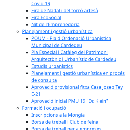
Covid-19
Fira de Nadal i del torró artesà
Fira EcoSocial
Nit de l'Emprenedoria
Planejament i gestió urbanística
POUM - Pla d'Ordenació Urbanística
Municipal de Cardedeu
Pla Especial i Catàleg del Patrimoni
Arquitectònic i Urbanístic de Cardedeu
Estudis urbanístics
Planejament i gestió urbanística en procés
de consulta
Aprovació provisional fitxa Casa Josep Tey,
E-21
Aprovació inicial PMU 19 "Dr. Klein"
Formació i ocupació
Inscripcions a la Mongia
Borsa de treball i Club de feina
Borsa de treball per a empreses