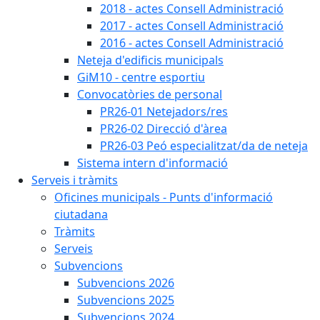
2018 - actes Consell Administració
2017 - actes Consell Administració
2016 - actes Consell Administració
Neteja d'edificis municipals
GiM10 - centre esportiu
Convocatòries de personal
PR26-01 Netejadors/res
PR26-02 Direcció d'àrea
PR26-03 Peó especialitzat/da de neteja
Sistema intern d'informació
Serveis i tràmits
Oficines municipals - Punts d'informació
ciutadana
Tràmits
Serveis
Subvencions
Subvencions 2026
Subvencions 2025
Subvencions 2024