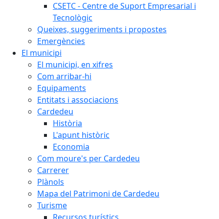
CSETC - Centre de Suport Empresarial i
Tecnològic
Queixes, suggeriments i propostes
Emergències
El municipi
El municipi, en xifres
Com arribar-hi
Equipaments
Entitats i associacions
Cardedeu
Història
L'apunt històric
Economia
Com moure's per Cardedeu
Carrerer
Plànols
Mapa del Patrimoni de Cardedeu
Turisme
Recursos turístics