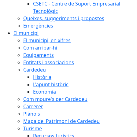
CSETC - Centre de Suport Empresarial i
Tecnològic
Queixes, suggeriments i propostes
Emergències
El municipi
El municipi, en xifres
Com arribar-hi
Equipaments
Entitats i associacions
Cardedeu
Història
L'apunt històric
Economia
Com moure's per Cardedeu
Carrerer
Plànols
Mapa del Patrimoni de Cardedeu
Turisme
Recursos turístics