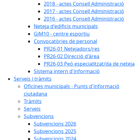
2018 - actes Consell Administració
2017 - actes Consell Administració
2016 - actes Consell Administració
Neteja d'edificis municipals
GiM10 - centre esportiu
Convocatòries de personal
PR26-01 Netejadors/res
PR26-02 Direcció d'àrea
PR26-03 Peó especialitzat/da de neteja
Sistema intern d'informació
Serveis i tràmits
Oficines municipals - Punts d'informació
ciutadana
Tràmits
Serveis
Subvencions
Subvencions 2026
Subvencions 2025
Subvencions 2024