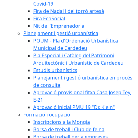
Covid-19
Fira de Nadal i del torró artesà
Fira EcoSocial
Nit de l'Emprenedoria
Planejament i gestió urbanística
POUM - Pla d'Ordenació Urbanística
Municipal de Cardedeu
Pla Especial i Catàleg del Patrimoni
Arquitectònic i Urbanístic de Cardedeu
Estudis urbanístics
Planejament i gestió urbanística en procés
de consulta
Aprovació provisional fitxa Casa Josep Tey,
E-21
Aprovació inicial PMU 19 "Dr. Klein"
Formació i ocupació
Inscripcions a la Mongia
Borsa de treball i Club de feina
Borsa de treball per a empreses