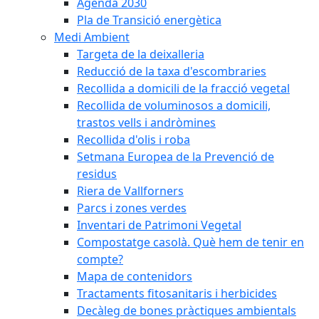
Agenda 2030
Pla de Transició energètica
Medi Ambient
Targeta de la deixalleria
Reducció de la taxa d'escombraries
Recollida a domicili de la fracció vegetal
Recollida de voluminosos a domicili,
trastos vells i andròmines
Recollida d'olis i roba
Setmana Europea de la Prevenció de
residus
Riera de Vallforners
Parcs i zones verdes
Inventari de Patrimoni Vegetal
Compostatge casolà. Què hem de tenir en
compte?
Mapa de contenidors
Tractaments fitosanitaris i herbicides
Decàleg de bones pràctiques ambientals