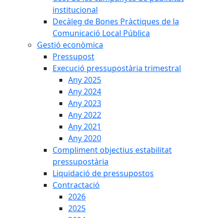
institucional
Decàleg de Bones Pràctiques de la
Comunicació Local Pública
Gestió econòmica
Pressupost
Execució pressupostària trimestral
Any 2025
Any 2024
Any 2023
Any 2022
Any 2021
Any 2020
Compliment objectius estabilitat
pressupostària
Liquidació de pressupostos
Contractació
2026
2025