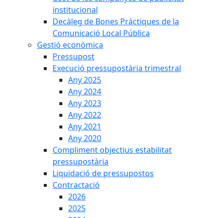
institucional
Decàleg de Bones Pràctiques de la
Comunicació Local Pública
Gestió econòmica
Pressupost
Execució pressupostària trimestral
Any 2025
Any 2024
Any 2023
Any 2022
Any 2021
Any 2020
Compliment objectius estabilitat
pressupostària
Liquidació de pressupostos
Contractació
2026
2025