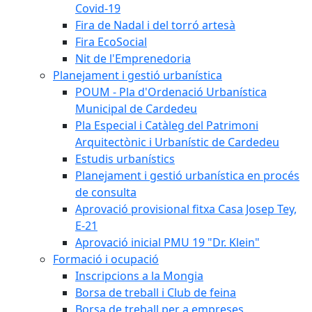
Covid-19
Fira de Nadal i del torró artesà
Fira EcoSocial
Nit de l'Emprenedoria
Planejament i gestió urbanística
POUM - Pla d'Ordenació Urbanística
Municipal de Cardedeu
Pla Especial i Catàleg del Patrimoni
Arquitectònic i Urbanístic de Cardedeu
Estudis urbanístics
Planejament i gestió urbanística en procés
de consulta
Aprovació provisional fitxa Casa Josep Tey,
E-21
Aprovació inicial PMU 19 "Dr. Klein"
Formació i ocupació
Inscripcions a la Mongia
Borsa de treball i Club de feina
Borsa de treball per a empreses