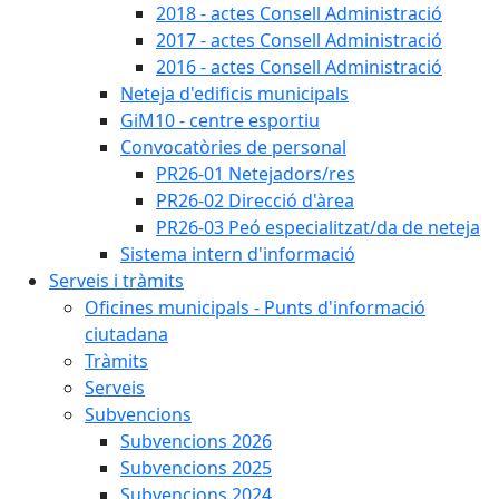
2018 - actes Consell Administració
2017 - actes Consell Administració
2016 - actes Consell Administració
Neteja d'edificis municipals
GiM10 - centre esportiu
Convocatòries de personal
PR26-01 Netejadors/res
PR26-02 Direcció d'àrea
PR26-03 Peó especialitzat/da de neteja
Sistema intern d'informació
Serveis i tràmits
Oficines municipals - Punts d'informació
ciutadana
Tràmits
Serveis
Subvencions
Subvencions 2026
Subvencions 2025
Subvencions 2024