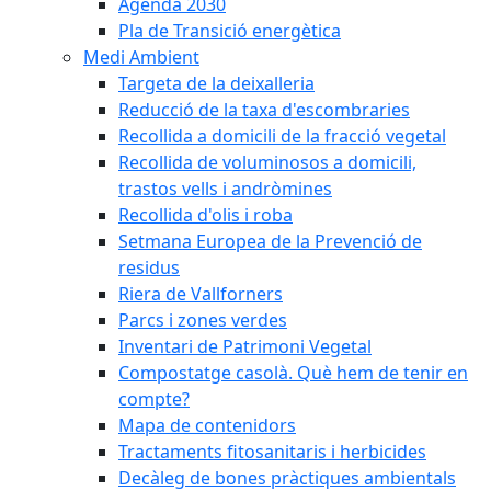
Agenda 2030
Pla de Transició energètica
Medi Ambient
Targeta de la deixalleria
Reducció de la taxa d'escombraries
Recollida a domicili de la fracció vegetal
Recollida de voluminosos a domicili,
trastos vells i andròmines
Recollida d'olis i roba
Setmana Europea de la Prevenció de
residus
Riera de Vallforners
Parcs i zones verdes
Inventari de Patrimoni Vegetal
Compostatge casolà. Què hem de tenir en
compte?
Mapa de contenidors
Tractaments fitosanitaris i herbicides
Decàleg de bones pràctiques ambientals