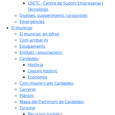
CSETC - Centre de Suport Empresarial i
Tecnològic
Queixes, suggeriments i propostes
Emergències
El municipi
El municipi, en xifres
Com arribar-hi
Equipaments
Entitats i associacions
Cardedeu
Història
L'apunt històric
Economia
Com moure's per Cardedeu
Carrerer
Plànols
Mapa del Patrimoni de Cardedeu
Turisme
Recursos turístics