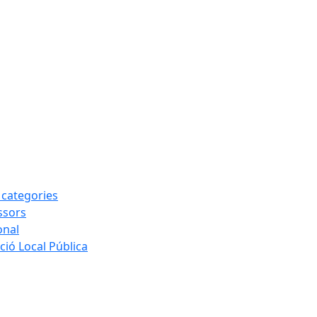
s categories
ssors
onal
ió Local Pública