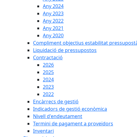
Any 2024
Any 2023
Any 2022
Any 2021
Any 2020
Compliment objectius estabilitat pressupost
Liquidació de pressupostos
Contractació
2026
2025
2024
2023
2022
Encàrrecs de gestió
Indicadors de gestió econòmica
Nivell d'endeutament
Termini de pagament a proveïdors
Inventari