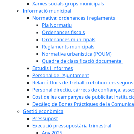
Xarxes socials grups municipals
Informació municipal
Normativa: ordenances i reglaments
Pla Normatiu
Ordenances fiscals
Ordenances municipals
Reglaments municipals
Normativa urbanística (POUM)
Quadre de classificació documental
Estudis i informes
Personal de l'Ajuntament
Relació Llocs de Treball i retribucions segon
Personal directiu, càrrecs de confiança, asse
Cost de les campanyes de publicitat instituci
Decàleg de Bones Pràctiques de la Comunicac
Gestió econòmica
Pressupost
Execució pressupostària trimestral
Any 2025