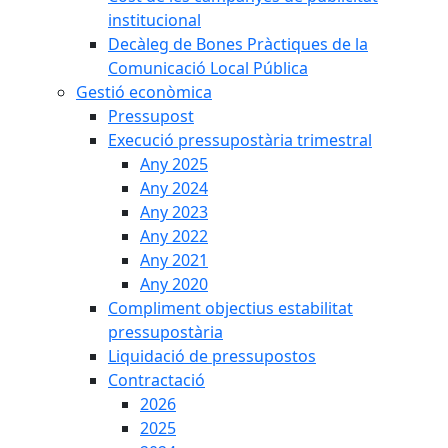
institucional
Decàleg de Bones Pràctiques de la
Comunicació Local Pública
Gestió econòmica
Pressupost
Execució pressupostària trimestral
Any 2025
Any 2024
Any 2023
Any 2022
Any 2021
Any 2020
Compliment objectius estabilitat
pressupostària
Liquidació de pressupostos
Contractació
2026
2025