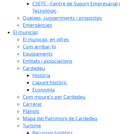
CSETC - Centre de Suport Empresarial i
Tecnològic
Queixes, suggeriments i propostes
Emergències
El municipi
El municipi, en xifres
Com arribar-hi
Equipaments
Entitats i associacions
Cardedeu
Història
L'apunt històric
Economia
Com moure's per Cardedeu
Carrerer
Plànols
Mapa del Patrimoni de Cardedeu
Turisme
Recursos turístics