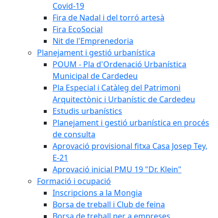
Covid-19
Fira de Nadal i del torró artesà
Fira EcoSocial
Nit de l'Emprenedoria
Planejament i gestió urbanística
POUM - Pla d'Ordenació Urbanística
Municipal de Cardedeu
Pla Especial i Catàleg del Patrimoni
Arquitectònic i Urbanístic de Cardedeu
Estudis urbanístics
Planejament i gestió urbanística en procés
de consulta
Aprovació provisional fitxa Casa Josep Tey,
E-21
Aprovació inicial PMU 19 "Dr. Klein"
Formació i ocupació
Inscripcions a la Mongia
Borsa de treball i Club de feina
Borsa de treball per a empreses