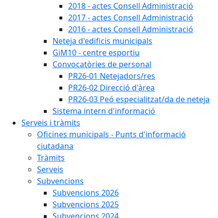
2018 - actes Consell Administració
2017 - actes Consell Administració
2016 - actes Consell Administració
Neteja d'edificis municipals
GiM10 - centre esportiu
Convocatòries de personal
PR26-01 Netejadors/res
PR26-02 Direcció d'àrea
PR26-03 Peó especialitzat/da de neteja
Sistema intern d'informació
Serveis i tràmits
Oficines municipals - Punts d'informació
ciutadana
Tràmits
Serveis
Subvencions
Subvencions 2026
Subvencions 2025
Subvencions 2024