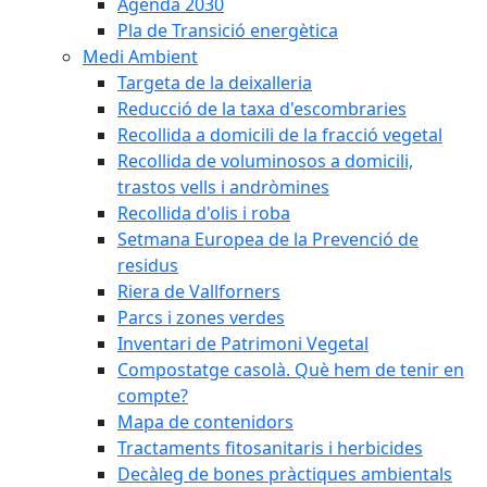
Agenda 2030
Pla de Transició energètica
Medi Ambient
Targeta de la deixalleria
Reducció de la taxa d'escombraries
Recollida a domicili de la fracció vegetal
Recollida de voluminosos a domicili,
trastos vells i andròmines
Recollida d'olis i roba
Setmana Europea de la Prevenció de
residus
Riera de Vallforners
Parcs i zones verdes
Inventari de Patrimoni Vegetal
Compostatge casolà. Què hem de tenir en
compte?
Mapa de contenidors
Tractaments fitosanitaris i herbicides
Decàleg de bones pràctiques ambientals