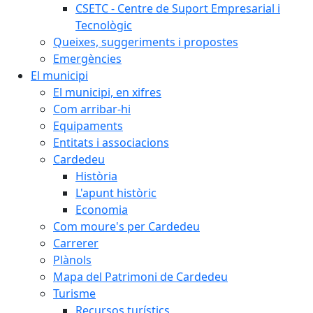
CSETC - Centre de Suport Empresarial i
Tecnològic
Queixes, suggeriments i propostes
Emergències
El municipi
El municipi, en xifres
Com arribar-hi
Equipaments
Entitats i associacions
Cardedeu
Història
L'apunt històric
Economia
Com moure's per Cardedeu
Carrerer
Plànols
Mapa del Patrimoni de Cardedeu
Turisme
Recursos turístics