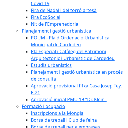
Covid-19
Fira de Nadal i del torró artesà
Fira EcoSocial
Nit de l'Emprenedoria
Planejament i gestió urbanística
POUM - Pla d'Ordenació Urbanística
Municipal de Cardedeu
Pla Especial i Catàleg del Patrimoni
Arquitectònic i Urbanístic de Cardedeu
Estudis urbanístics
Planejament i gestió urbanística en procés
de consulta
Aprovació provisional fitxa Casa Josep Tey,
E-21
Aprovació inicial PMU 19 "Dr. Klein"
Formació i ocupació
Inscripcions a la Mongia
Borsa de treball i Club de feina
Borsa de treball per a empreses