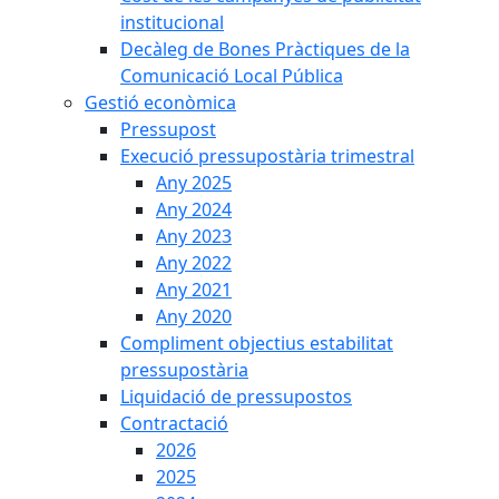
institucional
Decàleg de Bones Pràctiques de la
Comunicació Local Pública
Gestió econòmica
Pressupost
Execució pressupostària trimestral
Any 2025
Any 2024
Any 2023
Any 2022
Any 2021
Any 2020
Compliment objectius estabilitat
pressupostària
Liquidació de pressupostos
Contractació
2026
2025