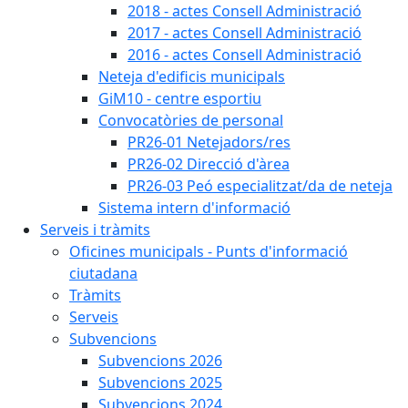
2018 - actes Consell Administració
2017 - actes Consell Administració
2016 - actes Consell Administració
Neteja d'edificis municipals
GiM10 - centre esportiu
Convocatòries de personal
PR26-01 Netejadors/res
PR26-02 Direcció d'àrea
PR26-03 Peó especialitzat/da de neteja
Sistema intern d'informació
Serveis i tràmits
Oficines municipals - Punts d'informació
ciutadana
Tràmits
Serveis
Subvencions
Subvencions 2026
Subvencions 2025
Subvencions 2024