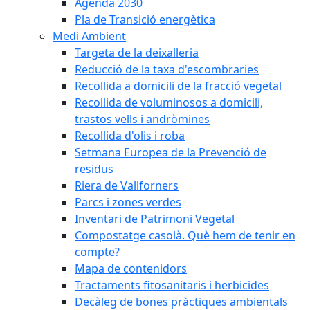
Agenda 2030
Pla de Transició energètica
Medi Ambient
Targeta de la deixalleria
Reducció de la taxa d'escombraries
Recollida a domicili de la fracció vegetal
Recollida de voluminosos a domicili,
trastos vells i andròmines
Recollida d'olis i roba
Setmana Europea de la Prevenció de
residus
Riera de Vallforners
Parcs i zones verdes
Inventari de Patrimoni Vegetal
Compostatge casolà. Què hem de tenir en
compte?
Mapa de contenidors
Tractaments fitosanitaris i herbicides
Decàleg de bones pràctiques ambientals