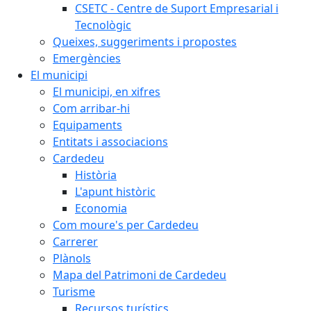
CSETC - Centre de Suport Empresarial i
Tecnològic
Queixes, suggeriments i propostes
Emergències
El municipi
El municipi, en xifres
Com arribar-hi
Equipaments
Entitats i associacions
Cardedeu
Història
L'apunt històric
Economia
Com moure's per Cardedeu
Carrerer
Plànols
Mapa del Patrimoni de Cardedeu
Turisme
Recursos turístics