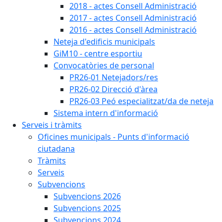
2018 - actes Consell Administració
2017 - actes Consell Administració
2016 - actes Consell Administració
Neteja d'edificis municipals
GiM10 - centre esportiu
Convocatòries de personal
PR26-01 Netejadors/res
PR26-02 Direcció d'àrea
PR26-03 Peó especialitzat/da de neteja
Sistema intern d'informació
Serveis i tràmits
Oficines municipals - Punts d'informació
ciutadana
Tràmits
Serveis
Subvencions
Subvencions 2026
Subvencions 2025
Subvencions 2024