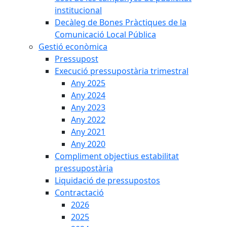
institucional
Decàleg de Bones Pràctiques de la
Comunicació Local Pública
Gestió econòmica
Pressupost
Execució pressupostària trimestral
Any 2025
Any 2024
Any 2023
Any 2022
Any 2021
Any 2020
Compliment objectius estabilitat
pressupostària
Liquidació de pressupostos
Contractació
2026
2025