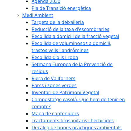
Agenda 2030
Pla de Transició energètica
Medi Ambient
Targeta de la deixalleria
Reducció de la taxa d'escombraries
Recollida a domicili de la fracció vegetal
Recollida de voluminosos a domicili,
trastos vells i andròmines
Recollida d'olis i roba
Setmana Europea de la Prevenció de
residus
Riera de Vallforners
Parcs i zones verdes
Inventari de Patrimoni Vegetal
Compostatge casolà. Què hem de tenir en
compte?
Mapa de contenidors
Tractaments fitosanitaris i herbicides
Decàleg de bones pràctiques ambientals