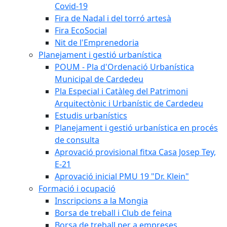
Covid-19
Fira de Nadal i del torró artesà
Fira EcoSocial
Nit de l'Emprenedoria
Planejament i gestió urbanística
POUM - Pla d'Ordenació Urbanística
Municipal de Cardedeu
Pla Especial i Catàleg del Patrimoni
Arquitectònic i Urbanístic de Cardedeu
Estudis urbanístics
Planejament i gestió urbanística en procés
de consulta
Aprovació provisional fitxa Casa Josep Tey,
E-21
Aprovació inicial PMU 19 "Dr. Klein"
Formació i ocupació
Inscripcions a la Mongia
Borsa de treball i Club de feina
Borsa de treball per a empreses