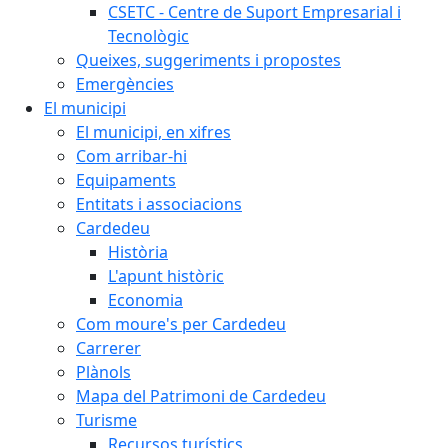
CSETC - Centre de Suport Empresarial i
Tecnològic
Queixes, suggeriments i propostes
Emergències
El municipi
El municipi, en xifres
Com arribar-hi
Equipaments
Entitats i associacions
Cardedeu
Història
L'apunt històric
Economia
Com moure's per Cardedeu
Carrerer
Plànols
Mapa del Patrimoni de Cardedeu
Turisme
Recursos turístics