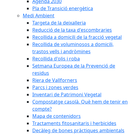
Agenda 2030
Pla de Transició energètica
Medi Ambient
Targeta de la deixalleria
Reducció de la taxa d'escombraries
Recollida a domicili de la fracció vegetal
Recollida de voluminosos a domicili,
trastos vells i andròmines
Recollida d'olis i roba
Setmana Europea de la Prevenció de
residus
Riera de Vallforners
Parcs i zones verdes
Inventari de Patrimoni Vegetal
Compostatge casolà. Què hem de tenir en
compte?
Mapa de contenidors
Tractaments fitosanitaris i herbicides
Decàleg de bones pràctiques ambientals