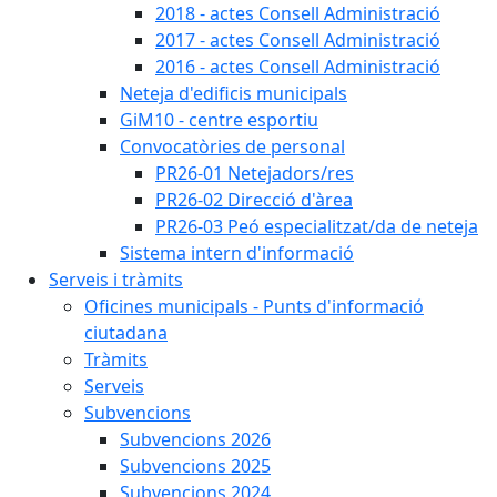
2018 - actes Consell Administració
2017 - actes Consell Administració
2016 - actes Consell Administració
Neteja d'edificis municipals
GiM10 - centre esportiu
Convocatòries de personal
PR26-01 Netejadors/res
PR26-02 Direcció d'àrea
PR26-03 Peó especialitzat/da de neteja
Sistema intern d'informació
Serveis i tràmits
Oficines municipals - Punts d'informació
ciutadana
Tràmits
Serveis
Subvencions
Subvencions 2026
Subvencions 2025
Subvencions 2024