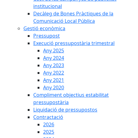
institucional
Decàleg de Bones Pràctiques de la
Comunicació Local Pública
Gestió econòmica
Pressupost
Execució pressupostària trimestral
Any 2025
Any 2024
Any 2023
Any 2022
Any 2021
Any 2020
Compliment objectius estabilitat
pressupostària
Liquidació de pressupostos
Contractació
2026
2025