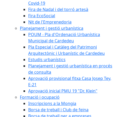
Covid-19
Fira de Nadal i del torró artesà
Fira EcoSocial
Nit de l'Emprenedoria
Planejament i gestió urbanística
POUM - Pla d'Ordenació Urbanística
Municipal de Cardedeu
Pla Especial i Catàleg del Patrimoni
Arquitectònic i Urbanístic de Cardedeu
Estudis urbanístics
Planejament i gestió urbanística en procés
de consulta
Aprovació provisional fitxa Casa Josep Tey,
E-21
Aprovació inicial PMU 19 "Dr. Klein"
Formació i ocupació
Inscripcions a la Mongia
Borsa de treball i Club de feina
Borsa de treball per a empreses