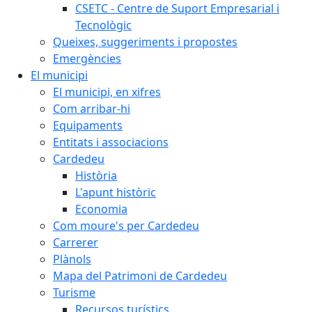
CSETC - Centre de Suport Empresarial i
Tecnològic
Queixes, suggeriments i propostes
Emergències
El municipi
El municipi, en xifres
Com arribar-hi
Equipaments
Entitats i associacions
Cardedeu
Història
L'apunt històric
Economia
Com moure's per Cardedeu
Carrerer
Plànols
Mapa del Patrimoni de Cardedeu
Turisme
Recursos turístics