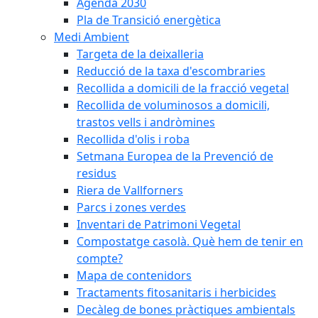
Agenda 2030
Pla de Transició energètica
Medi Ambient
Targeta de la deixalleria
Reducció de la taxa d'escombraries
Recollida a domicili de la fracció vegetal
Recollida de voluminosos a domicili,
trastos vells i andròmines
Recollida d'olis i roba
Setmana Europea de la Prevenció de
residus
Riera de Vallforners
Parcs i zones verdes
Inventari de Patrimoni Vegetal
Compostatge casolà. Què hem de tenir en
compte?
Mapa de contenidors
Tractaments fitosanitaris i herbicides
Decàleg de bones pràctiques ambientals