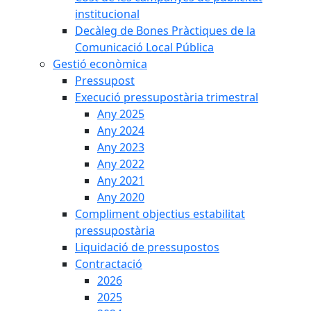
institucional
Decàleg de Bones Pràctiques de la
Comunicació Local Pública
Gestió econòmica
Pressupost
Execució pressupostària trimestral
Any 2025
Any 2024
Any 2023
Any 2022
Any 2021
Any 2020
Compliment objectius estabilitat
pressupostària
Liquidació de pressupostos
Contractació
2026
2025