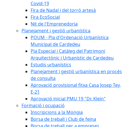
Covid-19
Fira de Nadal i del torró artesà
Fira EcoSocial
Nit de l'Emprenedoria
Planejament i gestió urbanística
POUM - Pla d'Ordenació Urbanística
Municipal de Cardedeu
Pla Especial i Catàleg del Patrimoni
Arquitectònic i Urbanístic de Cardedeu
Estudis urbanístics
Planejament i gestió urbanística en procés
de consulta
Aprovació provisional fitxa Casa Josep Tey,
E-21
Aprovació inicial PMU 19 "Dr. Klein"
Formació i ocupació
Inscripcions a la Mongia
Borsa de treball i Club de feina
Borsa de treball per a empreses