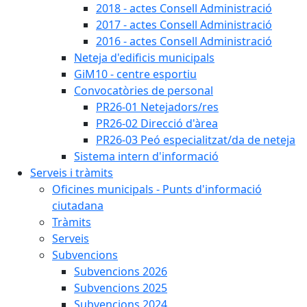
2018 - actes Consell Administració
2017 - actes Consell Administració
2016 - actes Consell Administració
Neteja d'edificis municipals
GiM10 - centre esportiu
Convocatòries de personal
PR26-01 Netejadors/res
PR26-02 Direcció d'àrea
PR26-03 Peó especialitzat/da de neteja
Sistema intern d'informació
Serveis i tràmits
Oficines municipals - Punts d'informació
ciutadana
Tràmits
Serveis
Subvencions
Subvencions 2026
Subvencions 2025
Subvencions 2024