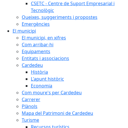
CSETC - Centre de Suport Empresarial i
Tecnològic
Queixes, suggeriments i propostes
Emergències
El municipi
El municipi, en xifres
Com arribar-hi
Equipaments
Entitats i associacions
Cardedeu
Història
L'apunt històric
Economia
Com moure's per Cardedeu
Carrerer
Plànols
Mapa del Patrimoni de Cardedeu
Turisme
Recursos turístics