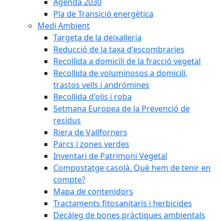
Agenda 2030
Pla de Transició energètica
Medi Ambient
Targeta de la deixalleria
Reducció de la taxa d'escombraries
Recollida a domicili de la fracció vegetal
Recollida de voluminosos a domicili,
trastos vells i andròmines
Recollida d'olis i roba
Setmana Europea de la Prevenció de
residus
Riera de Vallforners
Parcs i zones verdes
Inventari de Patrimoni Vegetal
Compostatge casolà. Què hem de tenir en
compte?
Mapa de contenidors
Tractaments fitosanitaris i herbicides
Decàleg de bones pràctiques ambientals