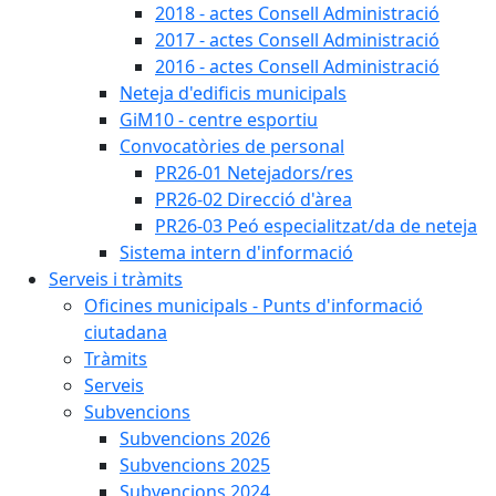
2018 - actes Consell Administració
2017 - actes Consell Administració
2016 - actes Consell Administració
Neteja d'edificis municipals
GiM10 - centre esportiu
Convocatòries de personal
PR26-01 Netejadors/res
PR26-02 Direcció d'àrea
PR26-03 Peó especialitzat/da de neteja
Sistema intern d'informació
Serveis i tràmits
Oficines municipals - Punts d'informació
ciutadana
Tràmits
Serveis
Subvencions
Subvencions 2026
Subvencions 2025
Subvencions 2024