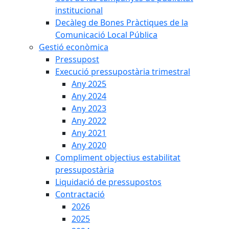
institucional
Decàleg de Bones Pràctiques de la
Comunicació Local Pública
Gestió econòmica
Pressupost
Execució pressupostària trimestral
Any 2025
Any 2024
Any 2023
Any 2022
Any 2021
Any 2020
Compliment objectius estabilitat
pressupostària
Liquidació de pressupostos
Contractació
2026
2025