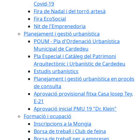
Covid-19
Fira de Nadal i del torró artesà
Fira EcoSocial
Nit de l'Emprenedoria
Planejament i gestió urbanística
POUM - Pla d'Ordenació Urbanística
Municipal de Cardedeu
Pla Especial i Catàleg del Patrimoni
Arquitectònic i Urbanístic de Cardedeu
Estudis urbanístics
Planejament i gestió urbanística en procés
de consulta
Aprovació provisional fitxa Casa Josep Tey,
E-21
Aprovació inicial PMU 19 "Dr. Klein"
Formació i ocupació
Inscripcions a la Mongia
Borsa de treball i Club de feina
Borsa de treball per a empreses