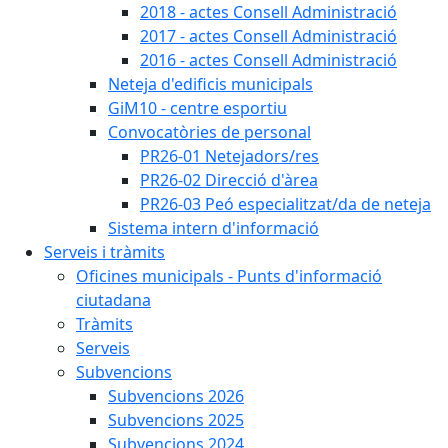
2018 - actes Consell Administració
2017 - actes Consell Administració
2016 - actes Consell Administració
Neteja d'edificis municipals
GiM10 - centre esportiu
Convocatòries de personal
PR26-01 Netejadors/res
PR26-02 Direcció d'àrea
PR26-03 Peó especialitzat/da de neteja
Sistema intern d'informació
Serveis i tràmits
Oficines municipals - Punts d'informació
ciutadana
Tràmits
Serveis
Subvencions
Subvencions 2026
Subvencions 2025
Subvencions 2024