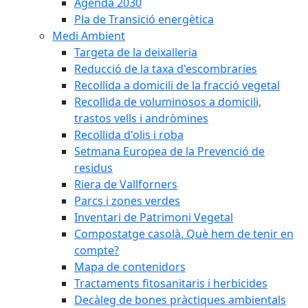
Agenda 2030
Pla de Transició energètica
Medi Ambient
Targeta de la deixalleria
Reducció de la taxa d'escombraries
Recollida a domicili de la fracció vegetal
Recollida de voluminosos a domicili,
trastos vells i andròmines
Recollida d'olis i roba
Setmana Europea de la Prevenció de
residus
Riera de Vallforners
Parcs i zones verdes
Inventari de Patrimoni Vegetal
Compostatge casolà. Què hem de tenir en
compte?
Mapa de contenidors
Tractaments fitosanitaris i herbicides
Decàleg de bones pràctiques ambientals