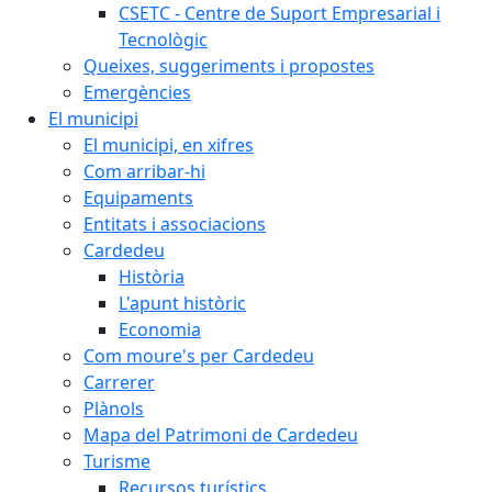
CSETC - Centre de Suport Empresarial i
Tecnològic
Queixes, suggeriments i propostes
Emergències
El municipi
El municipi, en xifres
Com arribar-hi
Equipaments
Entitats i associacions
Cardedeu
Història
L'apunt històric
Economia
Com moure's per Cardedeu
Carrerer
Plànols
Mapa del Patrimoni de Cardedeu
Turisme
Recursos turístics