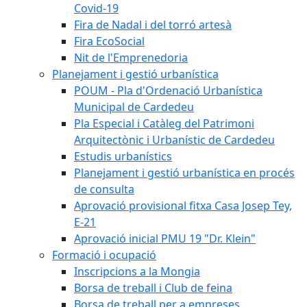
Covid-19
Fira de Nadal i del torró artesà
Fira EcoSocial
Nit de l'Emprenedoria
Planejament i gestió urbanística
POUM - Pla d'Ordenació Urbanística
Municipal de Cardedeu
Pla Especial i Catàleg del Patrimoni
Arquitectònic i Urbanístic de Cardedeu
Estudis urbanístics
Planejament i gestió urbanística en procés
de consulta
Aprovació provisional fitxa Casa Josep Tey,
E-21
Aprovació inicial PMU 19 "Dr. Klein"
Formació i ocupació
Inscripcions a la Mongia
Borsa de treball i Club de feina
Borsa de treball per a empreses