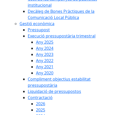
institucional
Decàleg de Bones Pràctiques de la
Comunicació Local Pública
Gestió econòmica
Pressupost
Execució pressupostària trimestral
Any 2025
Any 2024
Any 2023
Any 2022
Any 2021
Any 2020
Compliment objectius estabilitat
pressupostària
Liquidació de pressupostos
Contractació
2026
2025