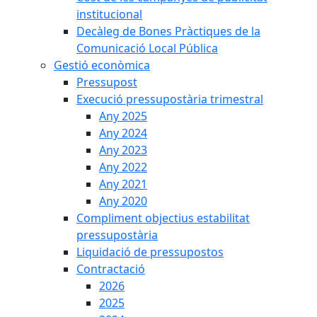
institucional
Decàleg de Bones Pràctiques de la
Comunicació Local Pública
Gestió econòmica
Pressupost
Execució pressupostària trimestral
Any 2025
Any 2024
Any 2023
Any 2022
Any 2021
Any 2020
Compliment objectius estabilitat
pressupostària
Liquidació de pressupostos
Contractació
2026
2025