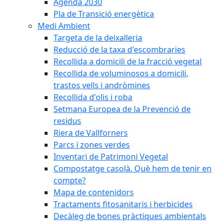
Agenda 2030
Pla de Transició energètica
Medi Ambient
Targeta de la deixalleria
Reducció de la taxa d'escombraries
Recollida a domicili de la fracció vegetal
Recollida de voluminosos a domicili,
trastos vells i andròmines
Recollida d'olis i roba
Setmana Europea de la Prevenció de
residus
Riera de Vallforners
Parcs i zones verdes
Inventari de Patrimoni Vegetal
Compostatge casolà. Què hem de tenir en
compte?
Mapa de contenidors
Tractaments fitosanitaris i herbicides
Decàleg de bones pràctiques ambientals