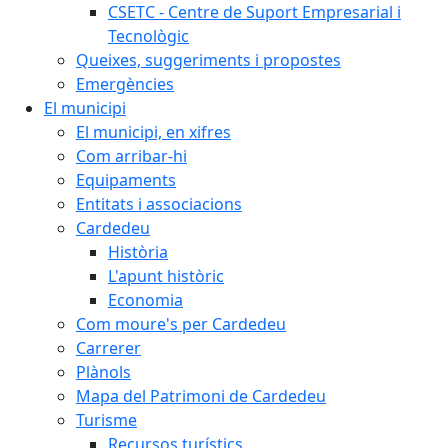
CSETC - Centre de Suport Empresarial i
Tecnològic
Queixes, suggeriments i propostes
Emergències
El municipi
El municipi, en xifres
Com arribar-hi
Equipaments
Entitats i associacions
Cardedeu
Història
L'apunt històric
Economia
Com moure's per Cardedeu
Carrerer
Plànols
Mapa del Patrimoni de Cardedeu
Turisme
Recursos turístics