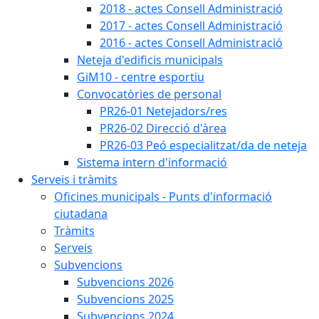
2018 - actes Consell Administració
2017 - actes Consell Administració
2016 - actes Consell Administració
Neteja d'edificis municipals
GiM10 - centre esportiu
Convocatòries de personal
PR26-01 Netejadors/res
PR26-02 Direcció d'àrea
PR26-03 Peó especialitzat/da de neteja
Sistema intern d'informació
Serveis i tràmits
Oficines municipals - Punts d'informació
ciutadana
Tràmits
Serveis
Subvencions
Subvencions 2026
Subvencions 2025
Subvencions 2024