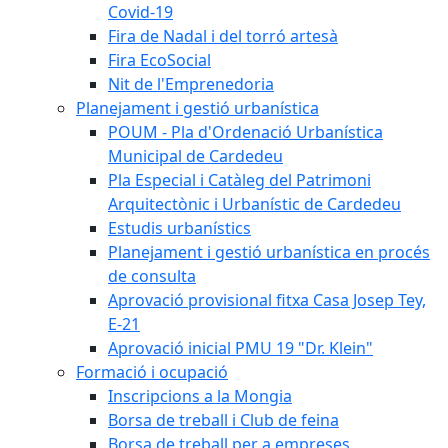
Covid-19
Fira de Nadal i del torró artesà
Fira EcoSocial
Nit de l'Emprenedoria
Planejament i gestió urbanística
POUM - Pla d'Ordenació Urbanística
Municipal de Cardedeu
Pla Especial i Catàleg del Patrimoni
Arquitectònic i Urbanístic de Cardedeu
Estudis urbanístics
Planejament i gestió urbanística en procés
de consulta
Aprovació provisional fitxa Casa Josep Tey,
E-21
Aprovació inicial PMU 19 "Dr. Klein"
Formació i ocupació
Inscripcions a la Mongia
Borsa de treball i Club de feina
Borsa de treball per a empreses