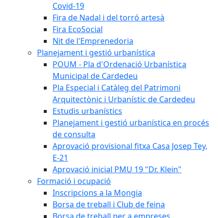
Covid-19
Fira de Nadal i del torró artesà
Fira EcoSocial
Nit de l'Emprenedoria
Planejament i gestió urbanística
POUM - Pla d'Ordenació Urbanística
Municipal de Cardedeu
Pla Especial i Catàleg del Patrimoni
Arquitectònic i Urbanístic de Cardedeu
Estudis urbanístics
Planejament i gestió urbanística en procés
de consulta
Aprovació provisional fitxa Casa Josep Tey,
E-21
Aprovació inicial PMU 19 "Dr. Klein"
Formació i ocupació
Inscripcions a la Mongia
Borsa de treball i Club de feina
Borsa de treball per a empreses