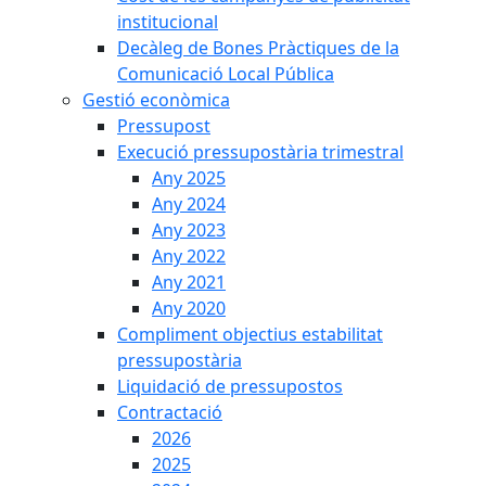
institucional
Decàleg de Bones Pràctiques de la
Comunicació Local Pública
Gestió econòmica
Pressupost
Execució pressupostària trimestral
Any 2025
Any 2024
Any 2023
Any 2022
Any 2021
Any 2020
Compliment objectius estabilitat
pressupostària
Liquidació de pressupostos
Contractació
2026
2025