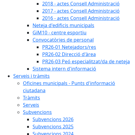
2018 - actes Consell Administració
2017 - actes Consell Administració
2016 - actes Consell Administració
Neteja d'edificis municipals
GiM10 - centre esportiu
Convocatòries de personal
PR26-01 Netejadors/res
PR26-02 Direcció d'àrea
PR26-03 Peó especialitzat/da de neteja
Sistema intern d'informació
Serveis i tràmits
Oficines municipals - Punts d'informació
ciutadana
Tràmits
Serveis
Subvencions
Subvencions 2026
Subvencions 2025
Subvencions 2024