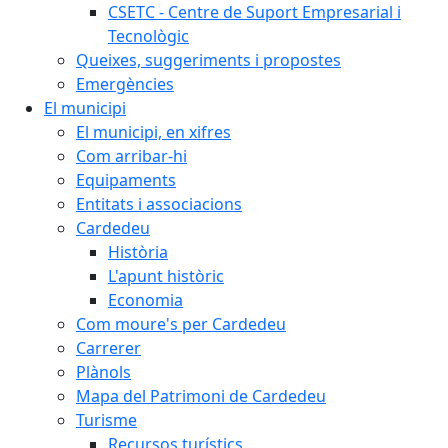
CSETC - Centre de Suport Empresarial i
Tecnològic
Queixes, suggeriments i propostes
Emergències
El municipi
El municipi, en xifres
Com arribar-hi
Equipaments
Entitats i associacions
Cardedeu
Història
L'apunt històric
Economia
Com moure's per Cardedeu
Carrerer
Plànols
Mapa del Patrimoni de Cardedeu
Turisme
Recursos turístics