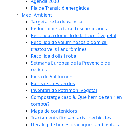
Agenda 2030
Pla de Transició energètica
Medi Ambient
Targeta de la deixalleria
Reducció de la taxa d'escombraries
Recollida a domicili de la fracció vegetal
Recollida de voluminosos a domicili,
trastos vells i andròmines
Recollida d'olis i roba
Setmana Europea de la Prevenció de
residus
Riera de Vallforners
Parcs i zones verdes
Inventari de Patrimoni Vegetal
Compostatge casolà. Què hem de tenir en
compte?
Mapa de contenidors
Tractaments fitosanitaris i herbicides
Decàleg de bones pràctiques ambientals