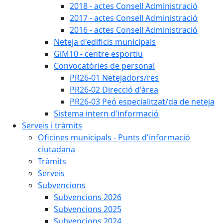
2018 - actes Consell Administració
2017 - actes Consell Administració
2016 - actes Consell Administració
Neteja d'edificis municipals
GiM10 - centre esportiu
Convocatòries de personal
PR26-01 Netejadors/res
PR26-02 Direcció d'àrea
PR26-03 Peó especialitzat/da de neteja
Sistema intern d'informació
Serveis i tràmits
Oficines municipals - Punts d'informació
ciutadana
Tràmits
Serveis
Subvencions
Subvencions 2026
Subvencions 2025
Subvencions 2024