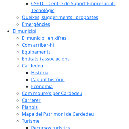
CSETC - Centre de Suport Empresarial i
Tecnològic
Queixes, suggeriments i propostes
Emergències
El municipi
El municipi, en xifres
Com arribar-hi
Equipaments
Entitats i associacions
Cardedeu
Història
L'apunt històric
Economia
Com moure's per Cardedeu
Carrerer
Plànols
Mapa del Patrimoni de Cardedeu
Turisme
Recursos turístics