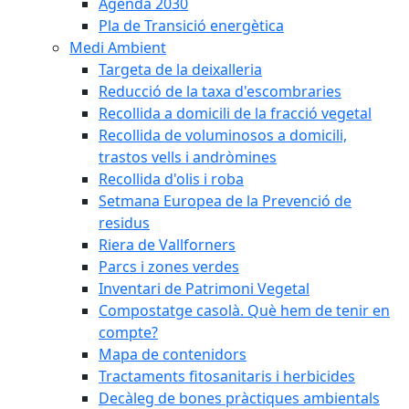
Agenda 2030
Pla de Transició energètica
Medi Ambient
Targeta de la deixalleria
Reducció de la taxa d'escombraries
Recollida a domicili de la fracció vegetal
Recollida de voluminosos a domicili,
trastos vells i andròmines
Recollida d'olis i roba
Setmana Europea de la Prevenció de
residus
Riera de Vallforners
Parcs i zones verdes
Inventari de Patrimoni Vegetal
Compostatge casolà. Què hem de tenir en
compte?
Mapa de contenidors
Tractaments fitosanitaris i herbicides
Decàleg de bones pràctiques ambientals