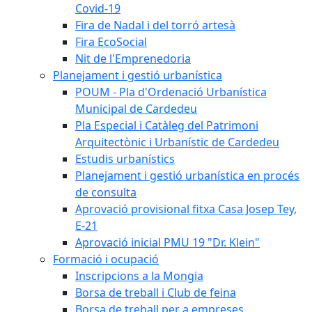
Covid-19
Fira de Nadal i del torró artesà
Fira EcoSocial
Nit de l'Emprenedoria
Planejament i gestió urbanística
POUM - Pla d'Ordenació Urbanística
Municipal de Cardedeu
Pla Especial i Catàleg del Patrimoni
Arquitectònic i Urbanístic de Cardedeu
Estudis urbanístics
Planejament i gestió urbanística en procés
de consulta
Aprovació provisional fitxa Casa Josep Tey,
E-21
Aprovació inicial PMU 19 "Dr. Klein"
Formació i ocupació
Inscripcions a la Mongia
Borsa de treball i Club de feina
Borsa de treball per a empreses