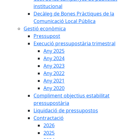
institucional
Decàleg de Bones Pràctiques de la
Comunicació Local Pública
Gestió econòmica
Pressupost
Execució pressupostària trimestral
Any 2025
Any 2024
Any 2023
Any 2022
Any 2021
Any 2020
Compliment objectius estabilitat
pressupostària
Liquidació de pressupostos
Contractació
2026
2025