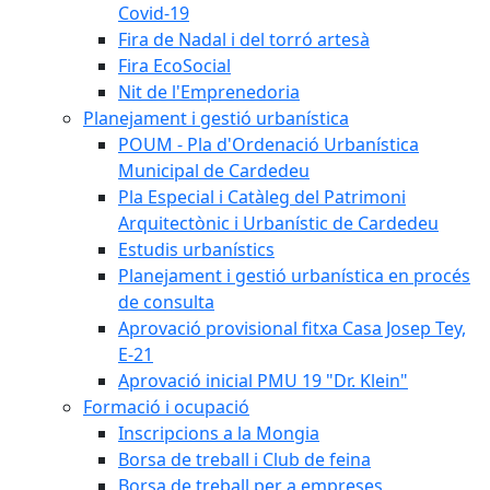
Covid-19
Fira de Nadal i del torró artesà
Fira EcoSocial
Nit de l'Emprenedoria
Planejament i gestió urbanística
POUM - Pla d'Ordenació Urbanística
Municipal de Cardedeu
Pla Especial i Catàleg del Patrimoni
Arquitectònic i Urbanístic de Cardedeu
Estudis urbanístics
Planejament i gestió urbanística en procés
de consulta
Aprovació provisional fitxa Casa Josep Tey,
E-21
Aprovació inicial PMU 19 "Dr. Klein"
Formació i ocupació
Inscripcions a la Mongia
Borsa de treball i Club de feina
Borsa de treball per a empreses