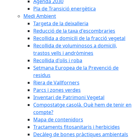
Agenda 2030
Pla de Transició energètica
Medi Ambient
Targeta de la deixalleria
Reducció de la taxa d'escombraries
Recollida a domicili de la fracció vegetal
Recollida de voluminosos a domicili,
trastos vells i andròmines
Recollida d'olis i roba
Setmana Europea de la Prevenció de
residus
Riera de Vallforners
Parcs i zones verdes
Inventari de Patrimoni Vegetal
Compostatge casolà. Què hem de tenir en
compte?
Mapa de contenidors
Tractaments fitosanitaris i herbicides
Decàleg de bones pràctiques ambientals