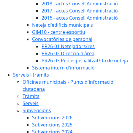
2018 - actes Consell Administració
2017 - actes Consell Administració
2016 - actes Consell Administració
Neteja d'edificis municipals
GiM10 - centre esportiu
Convocatòries de personal
PR26-01 Netejadors/res
PR26-02 Direcció d'àrea
PR26-03 Peó especialitzat/da de neteja
Sistema intern d'informació
Serveis i tràmits
Oficines municipals - Punts d'informació
ciutadana
Tràmits
Serveis
Subvencions
Subvencions 2026
Subvencions 2025
Subvencions 2024