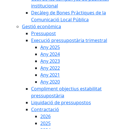
institucional
Decàleg de Bones Pràctiques de la
Comunicació Local Pública
Gestió econòmica
Pressupost
Execució pressupostària trimestral
Any 2025
Any 2024
Any 2023
Any 2022
Any 2021
Any 2020
Compliment objectius estabilitat
pressupostària
Liquidació de pressupostos
Contractació
2026
2025