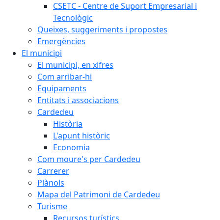
CSETC - Centre de Suport Empresarial i
Tecnològic
Queixes, suggeriments i propostes
Emergències
El municipi
El municipi, en xifres
Com arribar-hi
Equipaments
Entitats i associacions
Cardedeu
Història
L'apunt històric
Economia
Com moure's per Cardedeu
Carrerer
Plànols
Mapa del Patrimoni de Cardedeu
Turisme
Recursos turístics