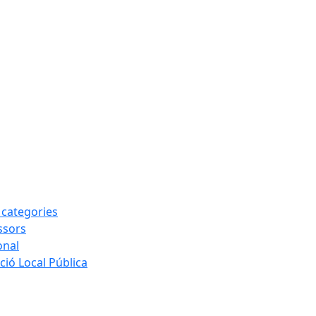
s categories
ssors
onal
ió Local Pública