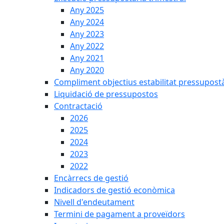
Any 2025
Any 2024
Any 2023
Any 2022
Any 2021
Any 2020
Compliment objectius estabilitat pressupost
Liquidació de pressupostos
Contractació
2026
2025
2024
2023
2022
Encàrrecs de gestió
Indicadors de gestió econòmica
Nivell d'endeutament
Termini de pagament a proveïdors