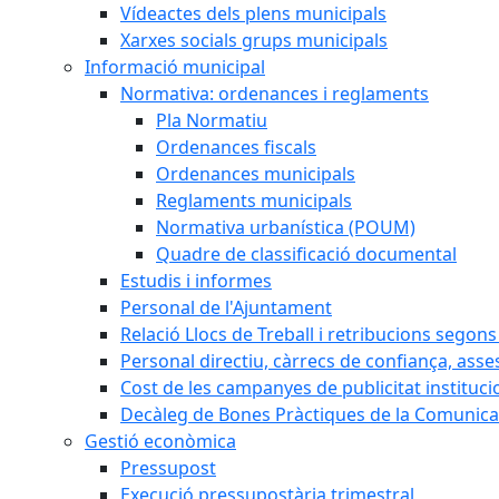
Vídeactes dels plens municipals
Xarxes socials grups municipals
Informació municipal
Normativa: ordenances i reglaments
Pla Normatiu
Ordenances fiscals
Ordenances municipals
Reglaments municipals
Normativa urbanística (POUM)
Quadre de classificació documental
Estudis i informes
Personal de l'Ajuntament
Relació Llocs de Treball i retribucions segon
Personal directiu, càrrecs de confiança, asse
Cost de les campanyes de publicitat instituci
Decàleg de Bones Pràctiques de la Comunicac
Gestió econòmica
Pressupost
Execució pressupostària trimestral