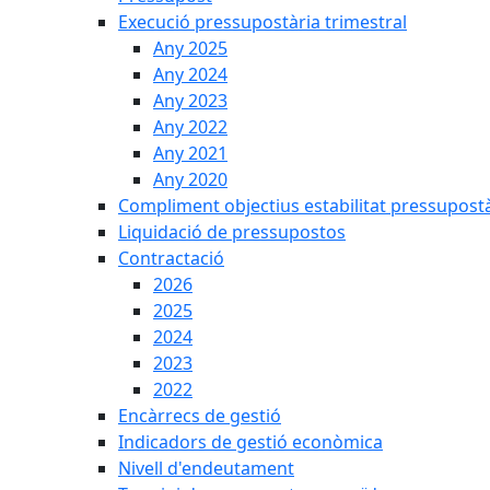
Execució pressupostària trimestral
Any 2025
Any 2024
Any 2023
Any 2022
Any 2021
Any 2020
Compliment objectius estabilitat pressupost
Liquidació de pressupostos
Contractació
2026
2025
2024
2023
2022
Encàrrecs de gestió
Indicadors de gestió econòmica
Nivell d'endeutament