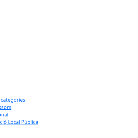
s categories
ssors
onal
ió Local Pública