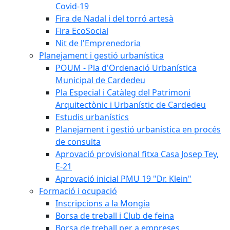
Covid-19
Fira de Nadal i del torró artesà
Fira EcoSocial
Nit de l'Emprenedoria
Planejament i gestió urbanística
POUM - Pla d'Ordenació Urbanística
Municipal de Cardedeu
Pla Especial i Catàleg del Patrimoni
Arquitectònic i Urbanístic de Cardedeu
Estudis urbanístics
Planejament i gestió urbanística en procés
de consulta
Aprovació provisional fitxa Casa Josep Tey,
E-21
Aprovació inicial PMU 19 "Dr. Klein"
Formació i ocupació
Inscripcions a la Mongia
Borsa de treball i Club de feina
Borsa de treball per a empreses