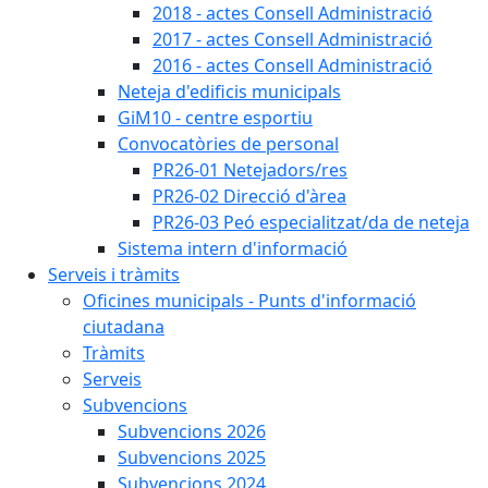
2018 - actes Consell Administració
2017 - actes Consell Administració
2016 - actes Consell Administració
Neteja d'edificis municipals
GiM10 - centre esportiu
Convocatòries de personal
PR26-01 Netejadors/res
PR26-02 Direcció d'àrea
PR26-03 Peó especialitzat/da de neteja
Sistema intern d'informació
Serveis i tràmits
Oficines municipals - Punts d'informació
ciutadana
Tràmits
Serveis
Subvencions
Subvencions 2026
Subvencions 2025
Subvencions 2024