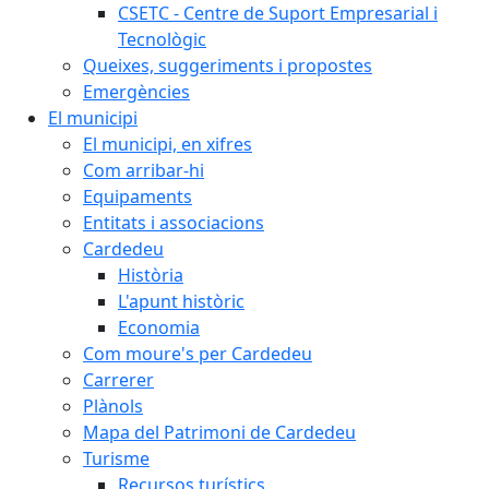
CSETC - Centre de Suport Empresarial i
Tecnològic
Queixes, suggeriments i propostes
Emergències
El municipi
El municipi, en xifres
Com arribar-hi
Equipaments
Entitats i associacions
Cardedeu
Història
L'apunt històric
Economia
Com moure's per Cardedeu
Carrerer
Plànols
Mapa del Patrimoni de Cardedeu
Turisme
Recursos turístics