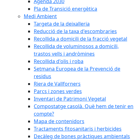
Agenda 2030
Pla de Transició energètica
Medi Ambient
Targeta de la deixalleria
Reducció de la taxa d'escombraries
Recollida a domicili de la fracció vegetal
Recollida de voluminosos a domicili,
trastos vells i andròmines
Recollida d'olis i roba
Setmana Europea de la Prevenció de
residus
Riera de Vallforners
Parcs i zones verdes
Inventari de Patrimoni Vegetal
Compostatge casolà. Què hem de tenir en
compte?
Mapa de contenidors
Tractaments fitosanitaris i herbicides
Decàleg de bones pràctiques ambientals