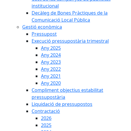
institucional
Decàleg de Bones Pràctiques de la
Comunicació Local Pública
Gestió econòmica
Pressupost
Execució pressupostària trimestral
Any 2025
Any 2024
Any 2023
Any 2022
Any 2021
Any 2020
Compliment objectius estabilitat
pressupostària
Liquidació de pressupostos
Contractació
2026
2025