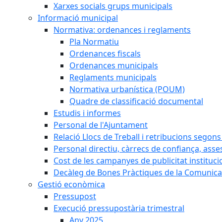
Xarxes socials grups municipals
Informació municipal
Normativa: ordenances i reglaments
Pla Normatiu
Ordenances fiscals
Ordenances municipals
Reglaments municipals
Normativa urbanística (POUM)
Quadre de classificació documental
Estudis i informes
Personal de l'Ajuntament
Relació Llocs de Treball i retribucions segon
Personal directiu, càrrecs de confiança, asse
Cost de les campanyes de publicitat instituci
Decàleg de Bones Pràctiques de la Comunicac
Gestió econòmica
Pressupost
Execució pressupostària trimestral
Any 2025