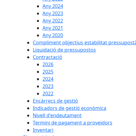
Any 2024
Any 2023
Any 2022
Any 2021
Any 2020
Compliment objectius estabilitat pressupost
Liquidació de pressupostos
Contractació
2026
2025
2024
2023
2022
Encàrrecs de gestió
Indicadors de gestió econòmica
Nivell d'endeutament
Termini de pagament a proveïdors
Inventari