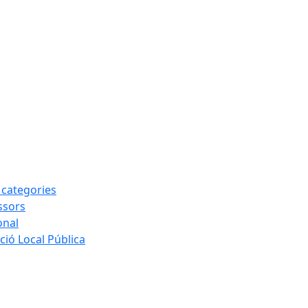
s categories
ssors
onal
ió Local Pública