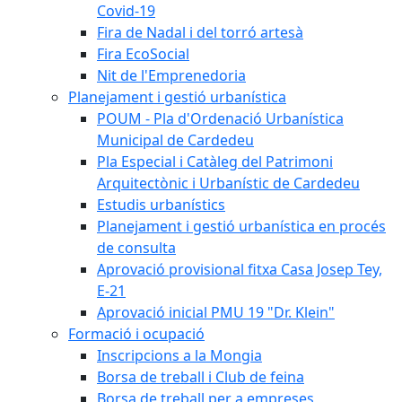
Covid-19
Fira de Nadal i del torró artesà
Fira EcoSocial
Nit de l'Emprenedoria
Planejament i gestió urbanística
POUM - Pla d'Ordenació Urbanística
Municipal de Cardedeu
Pla Especial i Catàleg del Patrimoni
Arquitectònic i Urbanístic de Cardedeu
Estudis urbanístics
Planejament i gestió urbanística en procés
de consulta
Aprovació provisional fitxa Casa Josep Tey,
E-21
Aprovació inicial PMU 19 "Dr. Klein"
Formació i ocupació
Inscripcions a la Mongia
Borsa de treball i Club de feina
Borsa de treball per a empreses