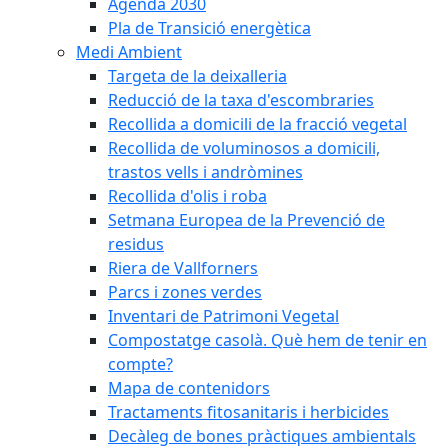
Agenda 2030
Pla de Transició energètica
Medi Ambient
Targeta de la deixalleria
Reducció de la taxa d'escombraries
Recollida a domicili de la fracció vegetal
Recollida de voluminosos a domicili,
trastos vells i andròmines
Recollida d'olis i roba
Setmana Europea de la Prevenció de
residus
Riera de Vallforners
Parcs i zones verdes
Inventari de Patrimoni Vegetal
Compostatge casolà. Què hem de tenir en
compte?
Mapa de contenidors
Tractaments fitosanitaris i herbicides
Decàleg de bones pràctiques ambientals