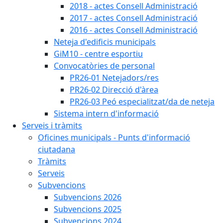
2018 - actes Consell Administració
2017 - actes Consell Administració
2016 - actes Consell Administració
Neteja d'edificis municipals
GiM10 - centre esportiu
Convocatòries de personal
PR26-01 Netejadors/res
PR26-02 Direcció d'àrea
PR26-03 Peó especialitzat/da de neteja
Sistema intern d'informació
Serveis i tràmits
Oficines municipals - Punts d'informació
ciutadana
Tràmits
Serveis
Subvencions
Subvencions 2026
Subvencions 2025
Subvencions 2024