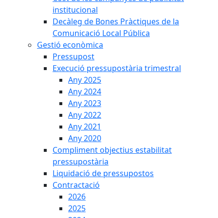
institucional
Decàleg de Bones Pràctiques de la
Comunicació Local Pública
Gestió econòmica
Pressupost
Execució pressupostària trimestral
Any 2025
Any 2024
Any 2023
Any 2022
Any 2021
Any 2020
Compliment objectius estabilitat
pressupostària
Liquidació de pressupostos
Contractació
2026
2025