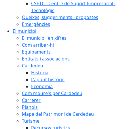
CSETC - Centre de Suport Empresarial i
Tecnològic
Queixes, suggeriments i propostes
Emergències
El municipi
El municipi, en xifres
Com arribar-hi
Equipaments
Entitats i associacions
Cardedeu
Història
L'apunt històric
Economia
Com moure's per Cardedeu
Carrerer
Plànols
Mapa del Patrimoni de Cardedeu
Turisme
Recursos turístics