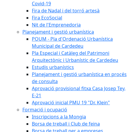
Covid-19
Fira de Nadal i del torró artesà
Fira EcoSocial
Nit de l'Emprenedoria
Planejament i gestió urbanística
POUM - Pla d'Ordenació Urbanística
Municipal de Cardedeu
Pla Especial i Catàleg del Patrimoni
Arquitectònic i Urbanístic de Cardedeu
Estudis urbanístics
Planejament i gestió urbanística en procés
de consulta
Aprovació provisional fitxa Casa Josep Tey,
E-21
Aprovació inicial PMU 19 "Dr. Klein"
Formació i ocupació
Inscripcions a la Mongia
Borsa de treball i Club de feina
Borsa de treball per a empreses