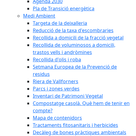
Agenda 2030
Pla de Transició energètica
Medi Ambient
Targeta de la deixalleria
Reducció de la taxa d'escombraries
Recollida a domicili de la fracció vegetal
Recollida de voluminosos a domicili,
trastos vells i andròmines
Recollida d'olis i roba
Setmana Europea de la Prevenció de
residus
Riera de Vallforners
Parcs i zones verdes
Inventari de Patrimoni Vegetal
Compostatge casolà. Què hem de tenir en
compte?
Mapa de contenidors
Tractaments fitosanitaris i herbicides
Decàleg de bones pràctiques ambientals