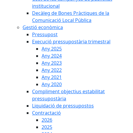
institucional
Decàleg de Bones Pràctiques de la
Comunicació Local Pública
Gestió econòmica
Pressupost
Execució pressupostària trimestral
Any 2025
Any 2024
Any 2023
Any 2022
Any 2021
Any 2020
Compliment objectius estabilitat
pressupostària
Liquidació de pressupostos
Contractació
2026
2025