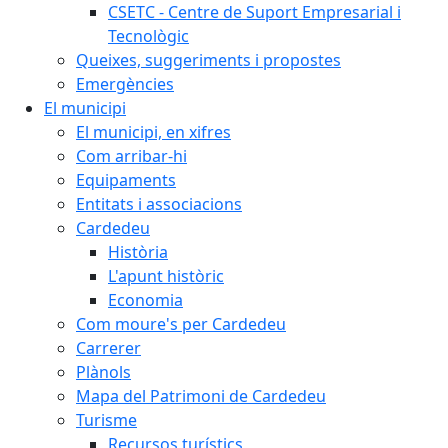
CSETC - Centre de Suport Empresarial i
Tecnològic
Queixes, suggeriments i propostes
Emergències
El municipi
El municipi, en xifres
Com arribar-hi
Equipaments
Entitats i associacions
Cardedeu
Història
L'apunt històric
Economia
Com moure's per Cardedeu
Carrerer
Plànols
Mapa del Patrimoni de Cardedeu
Turisme
Recursos turístics