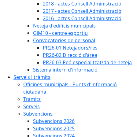
2018 - actes Consell Administració
2017 - actes Consell Administració
2016 - actes Consell Administració
Neteja d'edificis municipals
GiM10 - centre esportiu
Convocatòries de personal
PR26-01 Netejadors/res
PR26-02 Direcció d'àrea
PR26-03 Peó especialitzat/da de neteja
Sistema intern d'informació
Serveis i tràmits
Oficines municipals - Punts d'informació
ciutadana
Tràmits
Serveis
Subvencions
Subvencions 2026
Subvencions 2025
Subvencions 2024