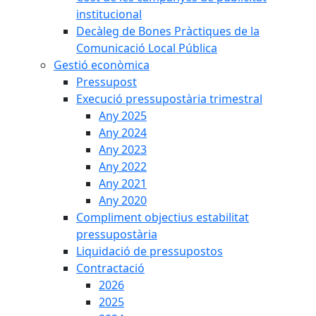
institucional
Decàleg de Bones Pràctiques de la
Comunicació Local Pública
Gestió econòmica
Pressupost
Execució pressupostària trimestral
Any 2025
Any 2024
Any 2023
Any 2022
Any 2021
Any 2020
Compliment objectius estabilitat
pressupostària
Liquidació de pressupostos
Contractació
2026
2025