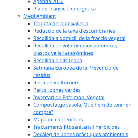
Agenda 2030
Pla de Transició energètica
Medi Ambient
Targeta de la deixalleria
Reducció de la taxa d'escombraries
Recollida a domicili de la fracció vegetal
Recollida de voluminosos a domicili,
trastos vells i andròmines
Recollida d'olis i roba
Setmana Europea de la Prevenció de
residus
Riera de Vallforners
Parcs i zones verdes
Inventari de Patrimoni Vegetal
Compostatge casolà. Què hem de tenir en
compte?
Mapa de contenidors
Tractaments fitosanitaris i herbicides
Decàleg de bones pràctiques ambientals