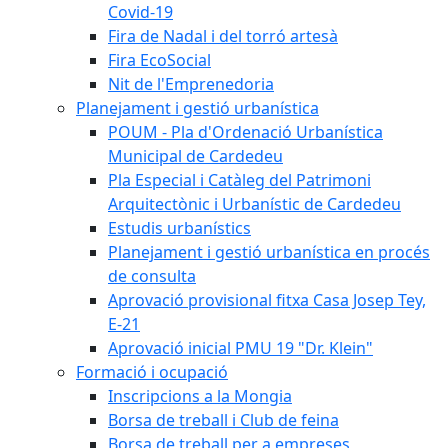
Covid-19
Fira de Nadal i del torró artesà
Fira EcoSocial
Nit de l'Emprenedoria
Planejament i gestió urbanística
POUM - Pla d'Ordenació Urbanística
Municipal de Cardedeu
Pla Especial i Catàleg del Patrimoni
Arquitectònic i Urbanístic de Cardedeu
Estudis urbanístics
Planejament i gestió urbanística en procés
de consulta
Aprovació provisional fitxa Casa Josep Tey,
E-21
Aprovació inicial PMU 19 "Dr. Klein"
Formació i ocupació
Inscripcions a la Mongia
Borsa de treball i Club de feina
Borsa de treball per a empreses