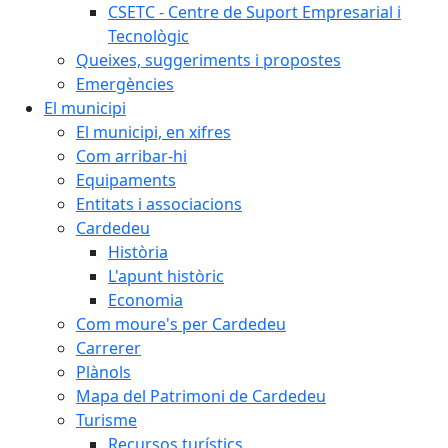
CSETC - Centre de Suport Empresarial i
Tecnològic
Queixes, suggeriments i propostes
Emergències
El municipi
El municipi, en xifres
Com arribar-hi
Equipaments
Entitats i associacions
Cardedeu
Història
L'apunt històric
Economia
Com moure's per Cardedeu
Carrerer
Plànols
Mapa del Patrimoni de Cardedeu
Turisme
Recursos turístics