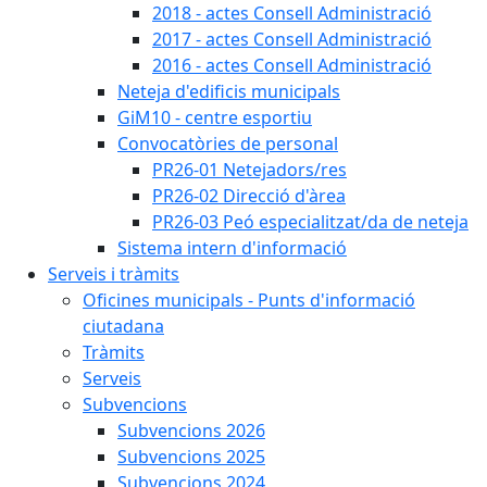
2018 - actes Consell Administració
2017 - actes Consell Administració
2016 - actes Consell Administració
Neteja d'edificis municipals
GiM10 - centre esportiu
Convocatòries de personal
PR26-01 Netejadors/res
PR26-02 Direcció d'àrea
PR26-03 Peó especialitzat/da de neteja
Sistema intern d'informació
Serveis i tràmits
Oficines municipals - Punts d'informació
ciutadana
Tràmits
Serveis
Subvencions
Subvencions 2026
Subvencions 2025
Subvencions 2024