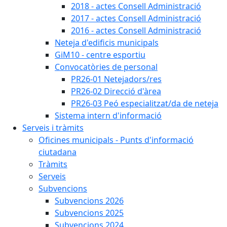
2018 - actes Consell Administració
2017 - actes Consell Administració
2016 - actes Consell Administració
Neteja d'edificis municipals
GiM10 - centre esportiu
Convocatòries de personal
PR26-01 Netejadors/res
PR26-02 Direcció d'àrea
PR26-03 Peó especialitzat/da de neteja
Sistema intern d'informació
Serveis i tràmits
Oficines municipals - Punts d'informació
ciutadana
Tràmits
Serveis
Subvencions
Subvencions 2026
Subvencions 2025
Subvencions 2024