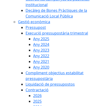
institucional
Decàleg de Bones Pràctiques de la
Comunicació Local Pública
Gestió econòmica
Pressupost
Execució pressupostària trimestral
Any 2025
Any 2024
Any 2023
Any 2022
Any 2021
Any 2020
Compliment objectius estabilitat
pressupostària
Liquidació de pressupostos
Contractació
2026
2025