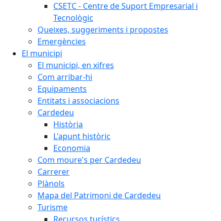
CSETC - Centre de Suport Empresarial i
Tecnològic
Queixes, suggeriments i propostes
Emergències
El municipi
El municipi, en xifres
Com arribar-hi
Equipaments
Entitats i associacions
Cardedeu
Història
L'apunt històric
Economia
Com moure's per Cardedeu
Carrerer
Plànols
Mapa del Patrimoni de Cardedeu
Turisme
Recursos turístics