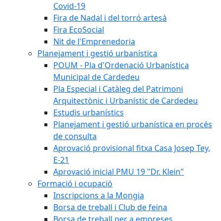
Covid-19
Fira de Nadal i del torró artesà
Fira EcoSocial
Nit de l'Emprenedoria
Planejament i gestió urbanística
POUM - Pla d'Ordenació Urbanística
Municipal de Cardedeu
Pla Especial i Catàleg del Patrimoni
Arquitectònic i Urbanístic de Cardedeu
Estudis urbanístics
Planejament i gestió urbanística en procés
de consulta
Aprovació provisional fitxa Casa Josep Tey,
E-21
Aprovació inicial PMU 19 "Dr. Klein"
Formació i ocupació
Inscripcions a la Mongia
Borsa de treball i Club de feina
Borsa de treball per a empreses