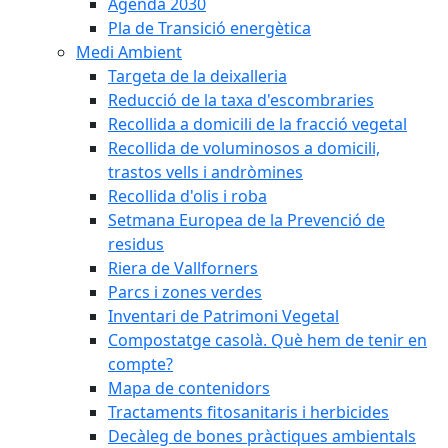
Agenda 2030
Pla de Transició energètica
Medi Ambient
Targeta de la deixalleria
Reducció de la taxa d'escombraries
Recollida a domicili de la fracció vegetal
Recollida de voluminosos a domicili,
trastos vells i andròmines
Recollida d'olis i roba
Setmana Europea de la Prevenció de
residus
Riera de Vallforners
Parcs i zones verdes
Inventari de Patrimoni Vegetal
Compostatge casolà. Què hem de tenir en
compte?
Mapa de contenidors
Tractaments fitosanitaris i herbicides
Decàleg de bones pràctiques ambientals