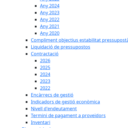
Any 2024
Any 2023
Any 2022
Any 2021
Any 2020
Compliment objectius estabilitat pressupost
Liquidació de pressupostos
Contractació
2026
2025
2024
2023
2022
Encàrrecs de gestió
Indicadors de gestió econòmica
Nivell d'endeutament
Termini de pagament a proveïdors
Inventari