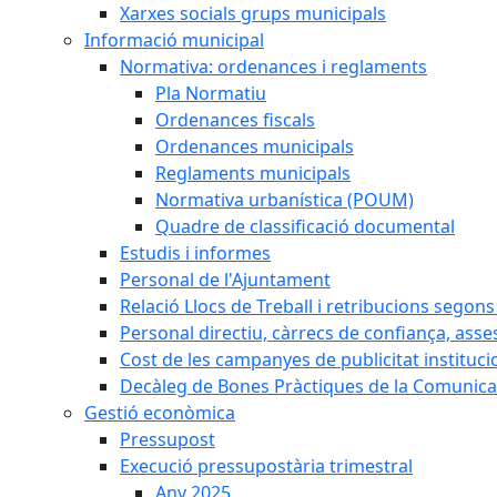
Xarxes socials grups municipals
Informació municipal
Normativa: ordenances i reglaments
Pla Normatiu
Ordenances fiscals
Ordenances municipals
Reglaments municipals
Normativa urbanística (POUM)
Quadre de classificació documental
Estudis i informes
Personal de l'Ajuntament
Relació Llocs de Treball i retribucions segon
Personal directiu, càrrecs de confiança, asse
Cost de les campanyes de publicitat instituci
Decàleg de Bones Pràctiques de la Comunicac
Gestió econòmica
Pressupost
Execució pressupostària trimestral
Any 2025