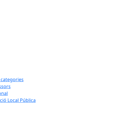
s categories
ssors
onal
ió Local Pública