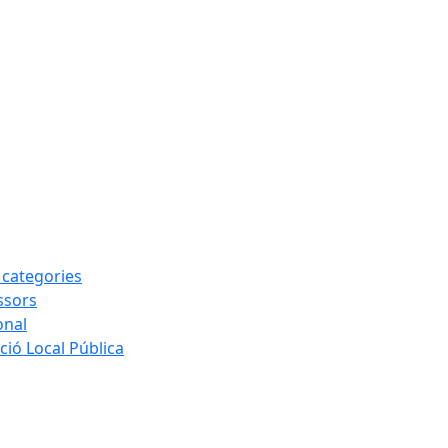
s categories
ssors
onal
ió Local Pública