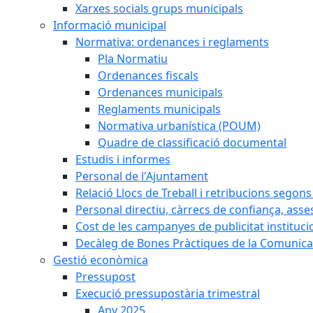
Xarxes socials grups municipals
Informació municipal
Normativa: ordenances i reglaments
Pla Normatiu
Ordenances fiscals
Ordenances municipals
Reglaments municipals
Normativa urbanística (POUM)
Quadre de classificació documental
Estudis i informes
Personal de l'Ajuntament
Relació Llocs de Treball i retribucions segon
Personal directiu, càrrecs de confiança, asse
Cost de les campanyes de publicitat instituci
Decàleg de Bones Pràctiques de la Comunicac
Gestió econòmica
Pressupost
Execució pressupostària trimestral
Any 2025