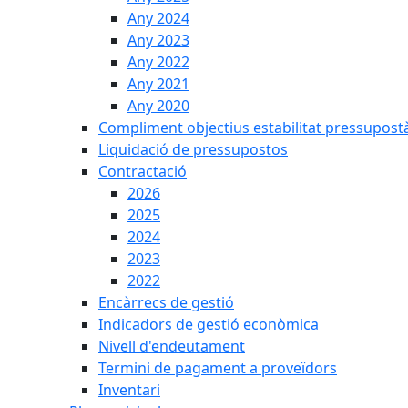
Any 2024
Any 2023
Any 2022
Any 2021
Any 2020
Compliment objectius estabilitat pressupost
Liquidació de pressupostos
Contractació
2026
2025
2024
2023
2022
Encàrrecs de gestió
Indicadors de gestió econòmica
Nivell d'endeutament
Termini de pagament a proveïdors
Inventari