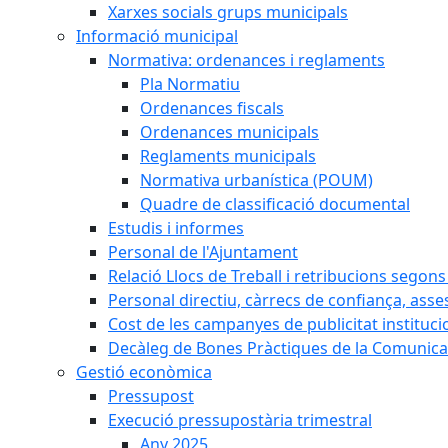
Xarxes socials grups municipals
Informació municipal
Normativa: ordenances i reglaments
Pla Normatiu
Ordenances fiscals
Ordenances municipals
Reglaments municipals
Normativa urbanística (POUM)
Quadre de classificació documental
Estudis i informes
Personal de l'Ajuntament
Relació Llocs de Treball i retribucions segon
Personal directiu, càrrecs de confiança, asse
Cost de les campanyes de publicitat instituci
Decàleg de Bones Pràctiques de la Comunicac
Gestió econòmica
Pressupost
Execució pressupostària trimestral
Any 2025