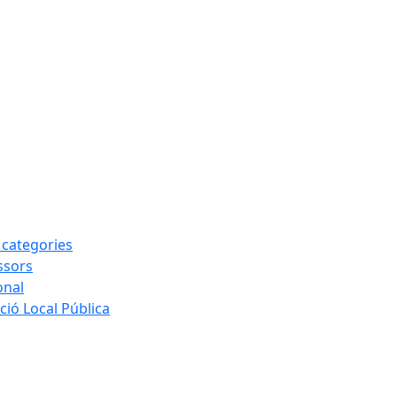
s categories
ssors
onal
ió Local Pública