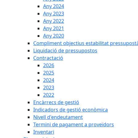
Any 2024
Any 2023
Any 2022
Any 2021
Any 2020
Compliment objectius estabilitat pressupost
Liquidació de pressupostos
Contractació
2026
2025
2024
2023
2022
Encàrrecs de gestió
Indicadors de gestió econòmica
Nivell d'endeutament
Termini de pagament a proveïdors
Inventari