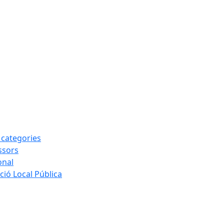
s categories
ssors
onal
ió Local Pública