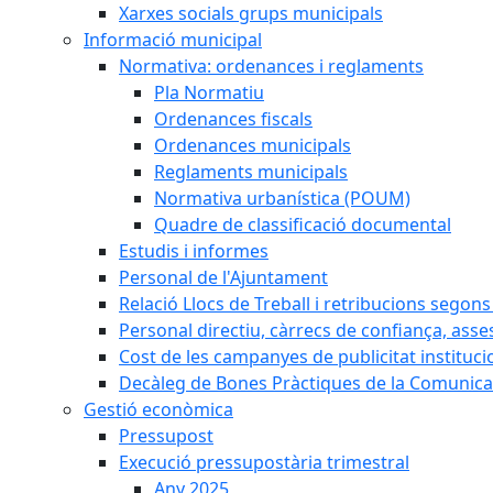
Xarxes socials grups municipals
Informació municipal
Normativa: ordenances i reglaments
Pla Normatiu
Ordenances fiscals
Ordenances municipals
Reglaments municipals
Normativa urbanística (POUM)
Quadre de classificació documental
Estudis i informes
Personal de l'Ajuntament
Relació Llocs de Treball i retribucions segon
Personal directiu, càrrecs de confiança, asse
Cost de les campanyes de publicitat instituci
Decàleg de Bones Pràctiques de la Comunicac
Gestió econòmica
Pressupost
Execució pressupostària trimestral
Any 2025