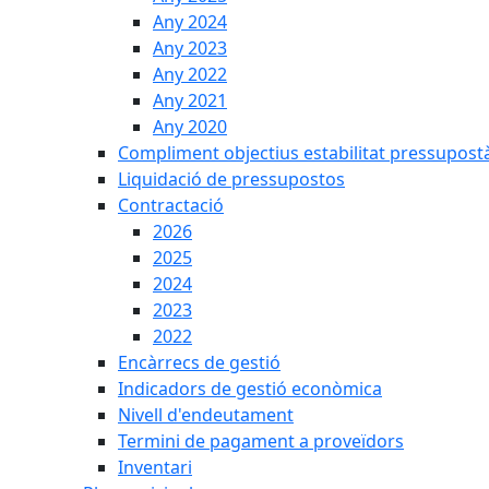
Any 2024
Any 2023
Any 2022
Any 2021
Any 2020
Compliment objectius estabilitat pressupost
Liquidació de pressupostos
Contractació
2026
2025
2024
2023
2022
Encàrrecs de gestió
Indicadors de gestió econòmica
Nivell d'endeutament
Termini de pagament a proveïdors
Inventari