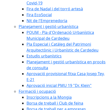
Covid-19
Fira de Nadal i del torró artesà
Fira EcoSocial
Nit de l'Emprenedoria
Planejament i gestió urbanística
POUM - Pla d'Ordenació Urbanística
Municipal de Cardedeu
Pla Especial i Catàleg del Patrimoni
Arquitectònic i Urbanístic de Cardedeu
Estudis urbanístics
Planejament i gestió urbanística en procés
de consulta
Aprovació provisional fitxa Casa Josep Tey,
E-21
Aprovació inicial PMU 19 "Dr. Klein"
Formació i ocupació
Inscripcions a la Mongia
Borsa de treball i Club de feina
Borsa de treball per a empreses