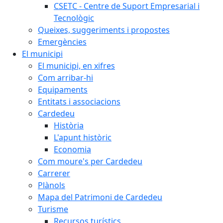
CSETC - Centre de Suport Empresarial i
Tecnològic
Queixes, suggeriments i propostes
Emergències
El municipi
El municipi, en xifres
Com arribar-hi
Equipaments
Entitats i associacions
Cardedeu
Història
L'apunt històric
Economia
Com moure's per Cardedeu
Carrerer
Plànols
Mapa del Patrimoni de Cardedeu
Turisme
Recursos turístics