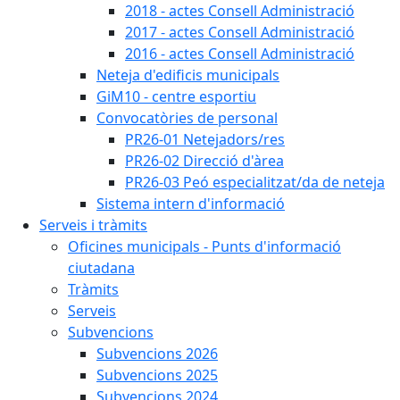
2018 - actes Consell Administració
2017 - actes Consell Administració
2016 - actes Consell Administració
Neteja d'edificis municipals
GiM10 - centre esportiu
Convocatòries de personal
PR26-01 Netejadors/res
PR26-02 Direcció d'àrea
PR26-03 Peó especialitzat/da de neteja
Sistema intern d'informació
Serveis i tràmits
Oficines municipals - Punts d'informació
ciutadana
Tràmits
Serveis
Subvencions
Subvencions 2026
Subvencions 2025
Subvencions 2024