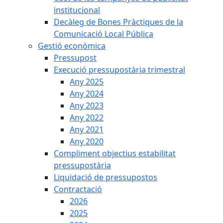
institucional
Decàleg de Bones Pràctiques de la
Comunicació Local Pública
Gestió econòmica
Pressupost
Execució pressupostària trimestral
Any 2025
Any 2024
Any 2023
Any 2022
Any 2021
Any 2020
Compliment objectius estabilitat
pressupostària
Liquidació de pressupostos
Contractació
2026
2025