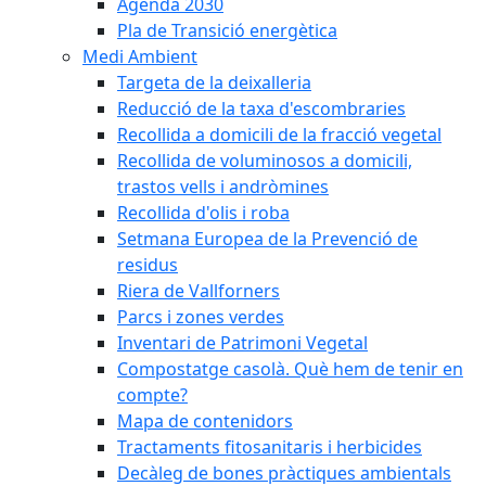
Agenda 2030
Pla de Transició energètica
Medi Ambient
Targeta de la deixalleria
Reducció de la taxa d'escombraries
Recollida a domicili de la fracció vegetal
Recollida de voluminosos a domicili,
trastos vells i andròmines
Recollida d'olis i roba
Setmana Europea de la Prevenció de
residus
Riera de Vallforners
Parcs i zones verdes
Inventari de Patrimoni Vegetal
Compostatge casolà. Què hem de tenir en
compte?
Mapa de contenidors
Tractaments fitosanitaris i herbicides
Decàleg de bones pràctiques ambientals