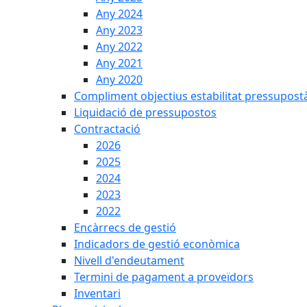
Any 2024
Any 2023
Any 2022
Any 2021
Any 2020
Compliment objectius estabilitat pressupost
Liquidació de pressupostos
Contractació
2026
2025
2024
2023
2022
Encàrrecs de gestió
Indicadors de gestió econòmica
Nivell d'endeutament
Termini de pagament a proveïdors
Inventari