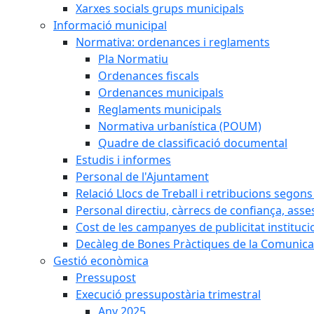
Xarxes socials grups municipals
Informació municipal
Normativa: ordenances i reglaments
Pla Normatiu
Ordenances fiscals
Ordenances municipals
Reglaments municipals
Normativa urbanística (POUM)
Quadre de classificació documental
Estudis i informes
Personal de l'Ajuntament
Relació Llocs de Treball i retribucions segon
Personal directiu, càrrecs de confiança, asse
Cost de les campanyes de publicitat instituci
Decàleg de Bones Pràctiques de la Comunicac
Gestió econòmica
Pressupost
Execució pressupostària trimestral
Any 2025