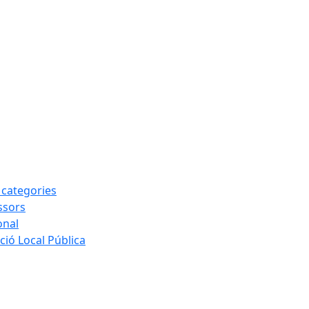
s categories
ssors
onal
ió Local Pública