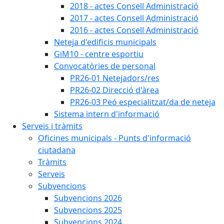
2018 - actes Consell Administració
2017 - actes Consell Administració
2016 - actes Consell Administració
Neteja d'edificis municipals
GiM10 - centre esportiu
Convocatòries de personal
PR26-01 Netejadors/res
PR26-02 Direcció d'àrea
PR26-03 Peó especialitzat/da de neteja
Sistema intern d'informació
Serveis i tràmits
Oficines municipals - Punts d'informació
ciutadana
Tràmits
Serveis
Subvencions
Subvencions 2026
Subvencions 2025
Subvencions 2024