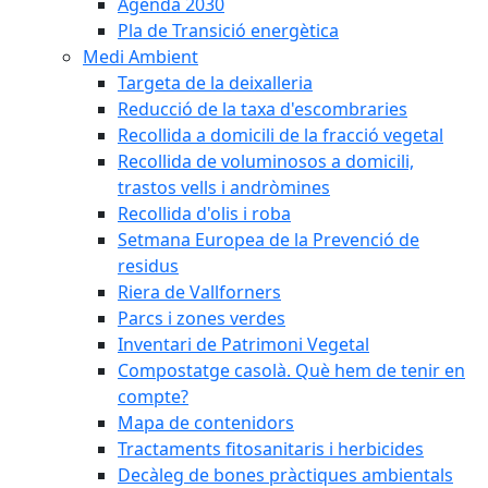
Agenda 2030
Pla de Transició energètica
Medi Ambient
Targeta de la deixalleria
Reducció de la taxa d'escombraries
Recollida a domicili de la fracció vegetal
Recollida de voluminosos a domicili,
trastos vells i andròmines
Recollida d'olis i roba
Setmana Europea de la Prevenció de
residus
Riera de Vallforners
Parcs i zones verdes
Inventari de Patrimoni Vegetal
Compostatge casolà. Què hem de tenir en
compte?
Mapa de contenidors
Tractaments fitosanitaris i herbicides
Decàleg de bones pràctiques ambientals