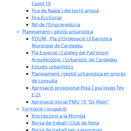
Covid-19
Fira de Nadal i del torró artesà
Fira EcoSocial
Nit de l'Emprenedoria
Planejament i gestió urbanística
POUM - Pla d'Ordenació Urbanística
Municipal de Cardedeu
Pla Especial i Catàleg del Patrimoni
Arquitectònic i Urbanístic de Cardedeu
Estudis urbanístics
Planejament i gestió urbanística en procés
de consulta
Aprovació provisional fitxa Casa Josep Tey,
E-21
Aprovació inicial PMU 19 "Dr. Klein"
Formació i ocupació
Inscripcions a la Mongia
Borsa de treball i Club de feina
Borsa de treball per a empreses