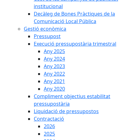
institucional
Decàleg de Bones Pràctiques de la
Comunicació Local Pública
Gestió econòmica
Pressupost
Execució pressupostària trimestral
Any 2025
Any 2024
Any 2023
Any 2022
Any 2021
Any 2020
Compliment objectius estabilitat
pressupostària
Liquidació de pressupostos
Contractació
2026
2025