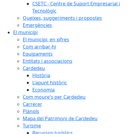
CSETC - Centre de Suport Empresarial i
Tecnològic
Queixes, suggeriments i propostes
Emergències
El municipi
El municipi, en xifres
Com arribar-hi
Equipaments
Entitats i associacions
Cardedeu
Història
L'apunt històric
Economia
Com moure's per Cardedeu
Carrerer
Plànols
Mapa del Patrimoni de Cardedeu
Turisme
Recursos turístics