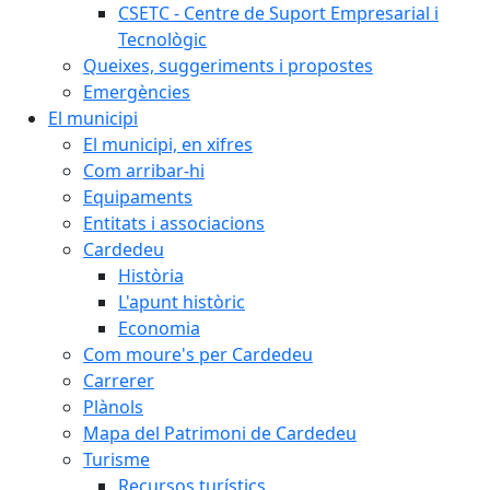
CSETC - Centre de Suport Empresarial i
Tecnològic
Queixes, suggeriments i propostes
Emergències
El municipi
El municipi, en xifres
Com arribar-hi
Equipaments
Entitats i associacions
Cardedeu
Història
L'apunt històric
Economia
Com moure's per Cardedeu
Carrerer
Plànols
Mapa del Patrimoni de Cardedeu
Turisme
Recursos turístics