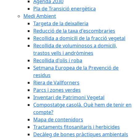
Agenda 2030
Pla de Transició energètica
Medi Ambient
Targeta de la deixalleria
Reducció de la taxa d'escombraries
Recollida a domicili de la fracció vegetal
Recollida de voluminosos a domicili,
trastos vells i andròmines
Recollida d'olis i roba
Setmana Europea de la Prevenció de
residus
Riera de Vallforners
Parcs i zones verdes
Inventari de Patrimoni Vegetal
Compostatge casolà. Què hem de tenir en
compte?
Mapa de contenidors
Tractaments fitosanitaris i herbicides
Decàleg de bones pràctiques ambientals