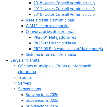
2018 - actes Consell Administració
2017 - actes Consell Administració
2016 - actes Consell Administració
Neteja d'edificis municipals
GiM10 - centre esportiu
Convocatòries de personal
PR26-01 Netejadors/res
PR26-02 Direcció d'àrea
PR26-03 Peó especialitzat/da de neteja
Sistema intern d'informació
Serveis i tràmits
Oficines municipals - Punts d'informació
ciutadana
Tràmits
Serveis
Subvencions
Subvencions 2026
Subvencions 2025
Subvencions 2024