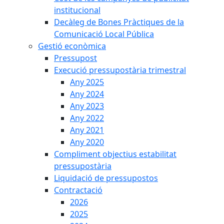
institucional
Decàleg de Bones Pràctiques de la
Comunicació Local Pública
Gestió econòmica
Pressupost
Execució pressupostària trimestral
Any 2025
Any 2024
Any 2023
Any 2022
Any 2021
Any 2020
Compliment objectius estabilitat
pressupostària
Liquidació de pressupostos
Contractació
2026
2025