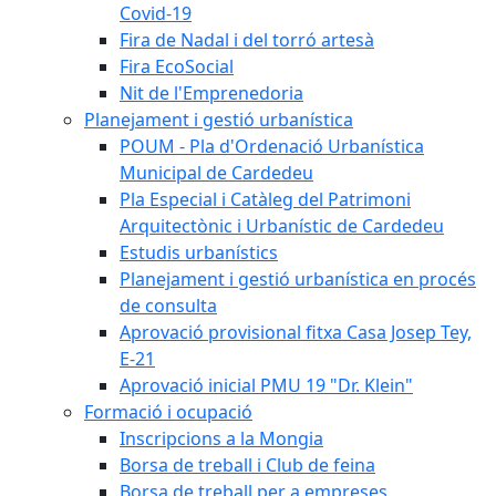
Covid-19
Fira de Nadal i del torró artesà
Fira EcoSocial
Nit de l'Emprenedoria
Planejament i gestió urbanística
POUM - Pla d'Ordenació Urbanística
Municipal de Cardedeu
Pla Especial i Catàleg del Patrimoni
Arquitectònic i Urbanístic de Cardedeu
Estudis urbanístics
Planejament i gestió urbanística en procés
de consulta
Aprovació provisional fitxa Casa Josep Tey,
E-21
Aprovació inicial PMU 19 "Dr. Klein"
Formació i ocupació
Inscripcions a la Mongia
Borsa de treball i Club de feina
Borsa de treball per a empreses