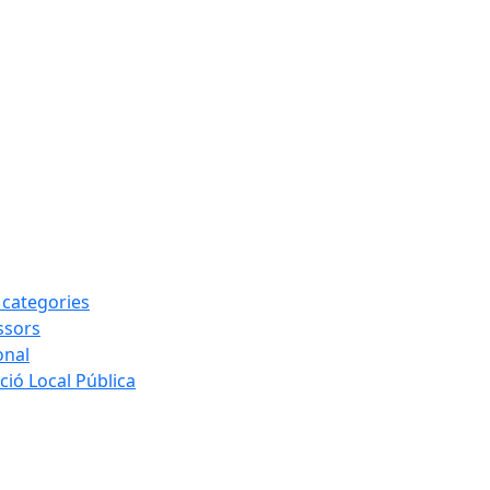
s categories
ssors
onal
ió Local Pública