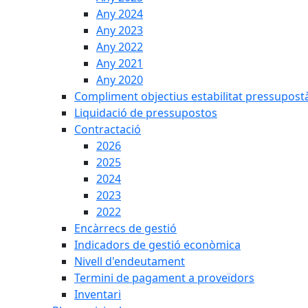
Any 2024
Any 2023
Any 2022
Any 2021
Any 2020
Compliment objectius estabilitat pressupost
Liquidació de pressupostos
Contractació
2026
2025
2024
2023
2022
Encàrrecs de gestió
Indicadors de gestió econòmica
Nivell d'endeutament
Termini de pagament a proveïdors
Inventari