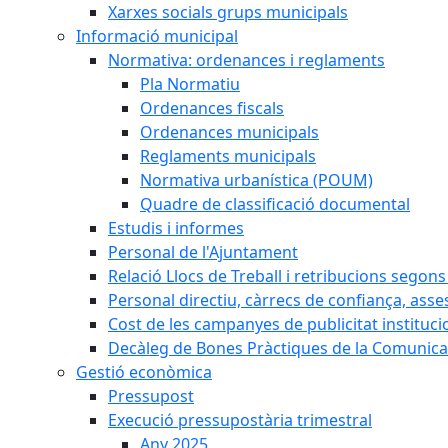
Xarxes socials grups municipals
Informació municipal
Normativa: ordenances i reglaments
Pla Normatiu
Ordenances fiscals
Ordenances municipals
Reglaments municipals
Normativa urbanística (POUM)
Quadre de classificació documental
Estudis i informes
Personal de l'Ajuntament
Relació Llocs de Treball i retribucions segon
Personal directiu, càrrecs de confiança, asse
Cost de les campanyes de publicitat instituci
Decàleg de Bones Pràctiques de la Comunicac
Gestió econòmica
Pressupost
Execució pressupostària trimestral
Any 2025