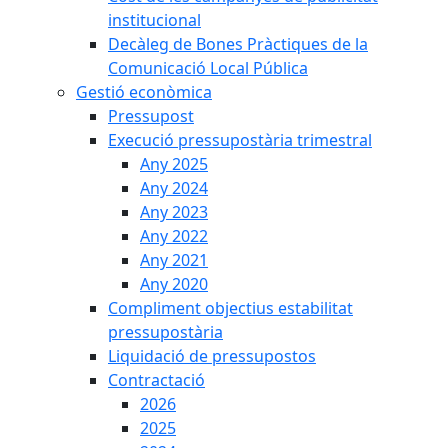
institucional
Decàleg de Bones Pràctiques de la
Comunicació Local Pública
Gestió econòmica
Pressupost
Execució pressupostària trimestral
Any 2025
Any 2024
Any 2023
Any 2022
Any 2021
Any 2020
Compliment objectius estabilitat
pressupostària
Liquidació de pressupostos
Contractació
2026
2025