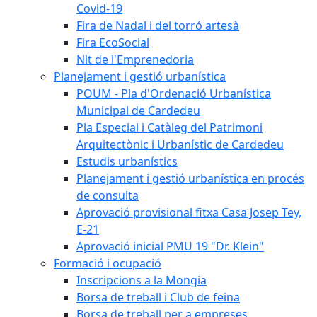
Covid-19
Fira de Nadal i del torró artesà
Fira EcoSocial
Nit de l'Emprenedoria
Planejament i gestió urbanística
POUM - Pla d'Ordenació Urbanística
Municipal de Cardedeu
Pla Especial i Catàleg del Patrimoni
Arquitectònic i Urbanístic de Cardedeu
Estudis urbanístics
Planejament i gestió urbanística en procés
de consulta
Aprovació provisional fitxa Casa Josep Tey,
E-21
Aprovació inicial PMU 19 "Dr. Klein"
Formació i ocupació
Inscripcions a la Mongia
Borsa de treball i Club de feina
Borsa de treball per a empreses