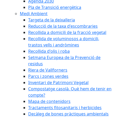
Agenda 2030
Pla de Transició energètica
Medi Ambient
Targeta de la deixalleria
Reducció de la taxa d'escombraries
Recollida a domicili de la fracció vegetal
Recollida de voluminosos a domicili,
trastos vells i andròmines
Recollida d'olis i roba
Setmana Europea de la Prevenció de
residus
Riera de Vallforners
Parcs i zones verdes
Inventari de Patrimoni Vegetal
Compostatge casolà. Què hem de tenir en
compte?
Mapa de contenidors
Tractaments fitosanitaris i herbicides
Decàleg de bones pràctiques ambientals