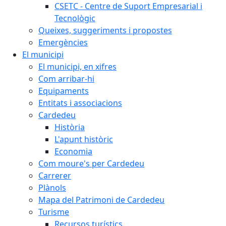
CSETC - Centre de Suport Empresarial i
Tecnològic
Queixes, suggeriments i propostes
Emergències
El municipi
El municipi, en xifres
Com arribar-hi
Equipaments
Entitats i associacions
Cardedeu
Història
L'apunt històric
Economia
Com moure's per Cardedeu
Carrerer
Plànols
Mapa del Patrimoni de Cardedeu
Turisme
Recursos turístics