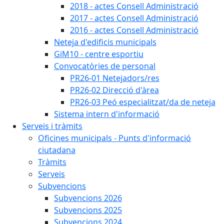
2018 - actes Consell Administració
2017 - actes Consell Administració
2016 - actes Consell Administració
Neteja d'edificis municipals
GiM10 - centre esportiu
Convocatòries de personal
PR26-01 Netejadors/res
PR26-02 Direcció d'àrea
PR26-03 Peó especialitzat/da de neteja
Sistema intern d'informació
Serveis i tràmits
Oficines municipals - Punts d'informació
ciutadana
Tràmits
Serveis
Subvencions
Subvencions 2026
Subvencions 2025
Subvencions 2024