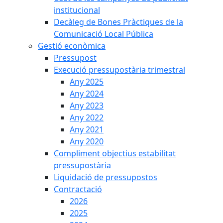
institucional
Decàleg de Bones Pràctiques de la
Comunicació Local Pública
Gestió econòmica
Pressupost
Execució pressupostària trimestral
Any 2025
Any 2024
Any 2023
Any 2022
Any 2021
Any 2020
Compliment objectius estabilitat
pressupostària
Liquidació de pressupostos
Contractació
2026
2025