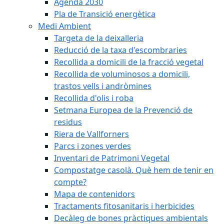
Agenda 2030
Pla de Transició energètica
Medi Ambient
Targeta de la deixalleria
Reducció de la taxa d'escombraries
Recollida a domicili de la fracció vegetal
Recollida de voluminosos a domicili,
trastos vells i andròmines
Recollida d'olis i roba
Setmana Europea de la Prevenció de
residus
Riera de Vallforners
Parcs i zones verdes
Inventari de Patrimoni Vegetal
Compostatge casolà. Què hem de tenir en
compte?
Mapa de contenidors
Tractaments fitosanitaris i herbicides
Decàleg de bones pràctiques ambientals