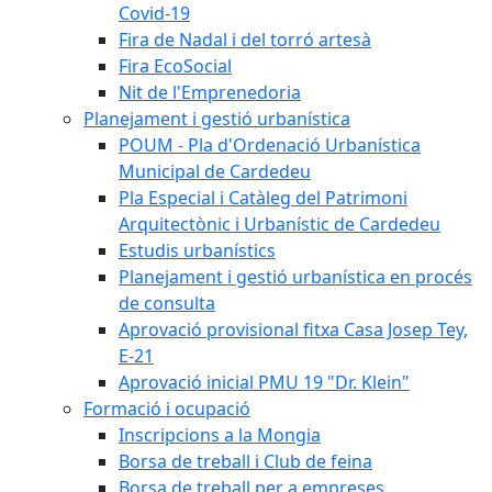
Covid-19
Fira de Nadal i del torró artesà
Fira EcoSocial
Nit de l'Emprenedoria
Planejament i gestió urbanística
POUM - Pla d'Ordenació Urbanística
Municipal de Cardedeu
Pla Especial i Catàleg del Patrimoni
Arquitectònic i Urbanístic de Cardedeu
Estudis urbanístics
Planejament i gestió urbanística en procés
de consulta
Aprovació provisional fitxa Casa Josep Tey,
E-21
Aprovació inicial PMU 19 "Dr. Klein"
Formació i ocupació
Inscripcions a la Mongia
Borsa de treball i Club de feina
Borsa de treball per a empreses