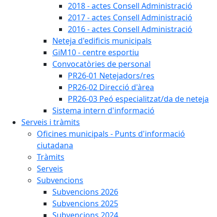
2018 - actes Consell Administració
2017 - actes Consell Administració
2016 - actes Consell Administració
Neteja d'edificis municipals
GiM10 - centre esportiu
Convocatòries de personal
PR26-01 Netejadors/res
PR26-02 Direcció d'àrea
PR26-03 Peó especialitzat/da de neteja
Sistema intern d'informació
Serveis i tràmits
Oficines municipals - Punts d'informació
ciutadana
Tràmits
Serveis
Subvencions
Subvencions 2026
Subvencions 2025
Subvencions 2024