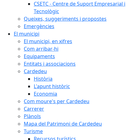
CSETC - Centre de Suport Empresarial i
Tecnològic
Queixes, suggeriments i propostes
Emergències
El municipi
El municipi, en xifres
Com arribar-hi
Equipaments
Entitats i associacions
Cardedeu
Història
L'apunt històric
Economia
Com moure's per Cardedeu
Carrerer
Plànols
Mapa del Patrimoni de Cardedeu
Turisme
Recursos turístics