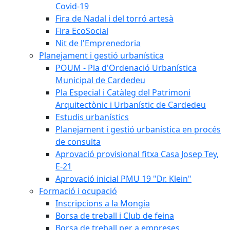
Covid-19
Fira de Nadal i del torró artesà
Fira EcoSocial
Nit de l'Emprenedoria
Planejament i gestió urbanística
POUM - Pla d'Ordenació Urbanística
Municipal de Cardedeu
Pla Especial i Catàleg del Patrimoni
Arquitectònic i Urbanístic de Cardedeu
Estudis urbanístics
Planejament i gestió urbanística en procés
de consulta
Aprovació provisional fitxa Casa Josep Tey,
E-21
Aprovació inicial PMU 19 "Dr. Klein"
Formació i ocupació
Inscripcions a la Mongia
Borsa de treball i Club de feina
Borsa de treball per a empreses