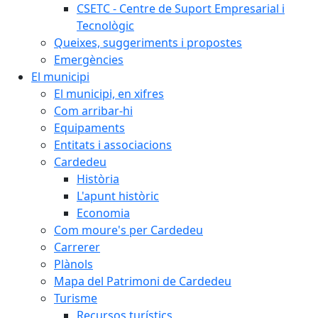
CSETC - Centre de Suport Empresarial i
Tecnològic
Queixes, suggeriments i propostes
Emergències
El municipi
El municipi, en xifres
Com arribar-hi
Equipaments
Entitats i associacions
Cardedeu
Història
L'apunt històric
Economia
Com moure's per Cardedeu
Carrerer
Plànols
Mapa del Patrimoni de Cardedeu
Turisme
Recursos turístics