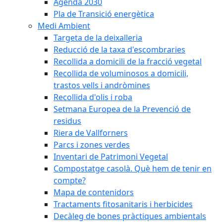
Agenda 2030
Pla de Transició energètica
Medi Ambient
Targeta de la deixalleria
Reducció de la taxa d'escombraries
Recollida a domicili de la fracció vegetal
Recollida de voluminosos a domicili,
trastos vells i andròmines
Recollida d'olis i roba
Setmana Europea de la Prevenció de
residus
Riera de Vallforners
Parcs i zones verdes
Inventari de Patrimoni Vegetal
Compostatge casolà. Què hem de tenir en
compte?
Mapa de contenidors
Tractaments fitosanitaris i herbicides
Decàleg de bones pràctiques ambientals