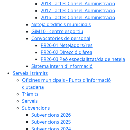
2018 - actes Consell Administració
2017 - actes Consell Administració
2016 - actes Consell Administració
Neteja d'edificis municipals
GiM10 - centre esportiu
Convocatòries de personal
PR26-01 Netejadors/res
PR26-02 Direcció d'àrea
PR26-03 Peó especialitzat/da de neteja
Sistema intern d'informació
Serveis i tràmits
Oficines municipals - Punts d'informació
ciutadana
Tràmits
Serveis
Subvencions
Subvencions 2026
Subvencions 2025
Subvencions 2024