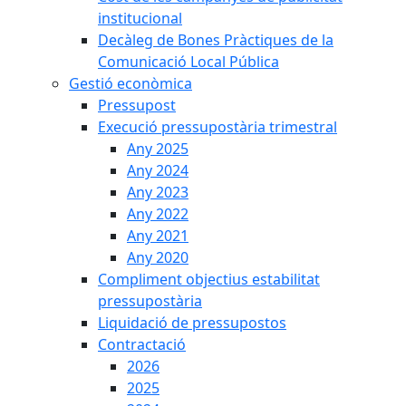
institucional
Decàleg de Bones Pràctiques de la
Comunicació Local Pública
Gestió econòmica
Pressupost
Execució pressupostària trimestral
Any 2025
Any 2024
Any 2023
Any 2022
Any 2021
Any 2020
Compliment objectius estabilitat
pressupostària
Liquidació de pressupostos
Contractació
2026
2025